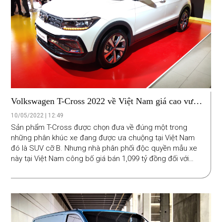
Volkswagen T-Cross 2022 về Việt Nam giá cao vượt
dự đoán
10/05/2022 | 12:49
Sản phẩm T-Cross được chọn đưa về đúng một trong
những phân khúc xe đang được ưa chuộng tại Việt Nam
đó là SUV cỡ B. Nhưng nhà phân phối độc quyền mẫu xe
này tại Việt Nam công bố giá bán 1,099 tỷ đồng đối với
phiên bản Elegance, và lên đến 1,299 tỷ đồng đối với biến
thể Luxury, khiến nhiều người bất ngờ vì mức giá cao vượt
dự đoán.