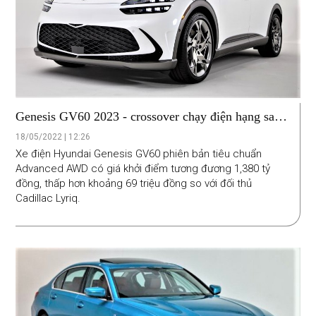
Genesis GV60 2023 - crossover chạy điện hạng sang
giá cạnh tranh nhất phân khúc
18/05/2022 | 12:26
Xe điện Hyundai Genesis GV60 phiên bản tiêu chuẩn
Advanced AWD có giá khởi điểm tương đương 1,380 tỷ
đồng, thấp hơn khoảng 69 triệu đồng so với đối thủ
Cadillac Lyriq.