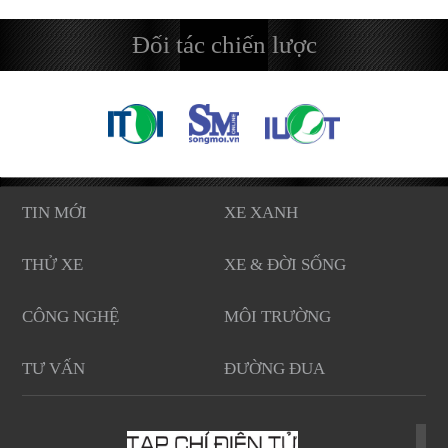
Đối tác chiến lược
TIN MỚI
XE XANH
THỬ XE
XE & ĐỜI SỐNG
CÔNG NGHỆ
MÔI TRƯỜNG
TƯ VẤN
ĐƯỜNG ĐUA