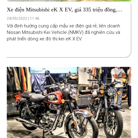
Xe điện Mitsubishi eK X EV, giá 335 triệu đồng,
chạy 180km
24/05/2022 | 11:46
Với định hướng cung cấp mẫu xe điện giá rẻ, liên doanh
Nissan Mitsubishi Kei Vehicle (NMKV) đã nghiên cứu và
phát triển dòng xe đô thị kei eK X EV.