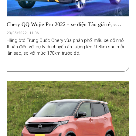
Chery QQ Wujie Pro 2022 - xe điện Tàu giá rẻ, chạy
được 408km
23/05/2022 | 11:36
Hãng ôtô Trung Quốc Chery vừa phân phối mẫu xe cỡ nhỏ
thuần điện với cự ly di chuyển ấn tượng lên 408km sau mỗi
lần sạc, so với mức 170km trước đó.