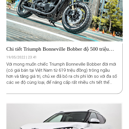
Chi tiết Triumph Bonneville Bobber độ 500 triệu
đồng tại Sài Gòn
19/05/2022 | 23:41
Với mong muốn chiếc Triumph Bonneville Bobber đời mới
(có giá bán tại Việt Nam từ 619 triệu đồng) trông ngầu
hơn và tăng giá trị, chủ xe đã bỏ ra chi phí lớn so với đa số
các xe độ cùng loại, để nâng cấp rất nhiều chi tiết thể
hiện sự tinh tế, đạt tính thẩm mỹ cao giữa nét cổ điển và
hiện đại.