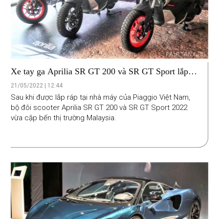
Xe tay ga Aprilia SR GT 200 và SR GT Sport lắp
ráp ở Việt Nam ra mắt tại Malaysia
21/05/2022 | 12:44
Sau khi được lắp ráp tại nhà máy của Piaggio Việt Nam,
bộ đôi scooter Aprilia SR GT 200 và SR GT Sport 2022
vừa cập bến thị trường Malaysia.