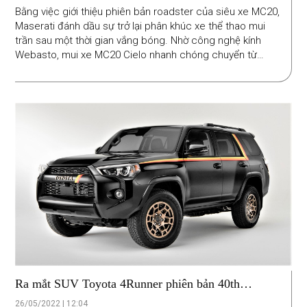
Bằng việc giới thiệu phiên bản roadster của siêu xe MC20,
Maserati đánh dầu sự trở lại phân khúc xe thể thao mui
trần sau một thời gian vắng bóng. Nhờ công nghệ kính
Webasto, mui xe MC20 Cielo nhanh chóng chuyển từ
trong suốt sang đen mờ bằng cách gõ nhẹ ngón tay.
Ra mắt SUV Toyota 4Runner phiên bản 40th
Anniversary Edition
26/05/2022 | 12:04