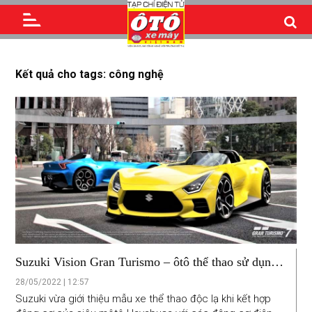
Kết quả cho tags: công nghệ
Suzuki Vision Gran Turismo – ôtô thể thao sử dụng
động cơ xe máy
28/05/2022 | 12:57
Suzuki vừa giới thiệu mẫu xe thể thao độc lạ khi kết hợp