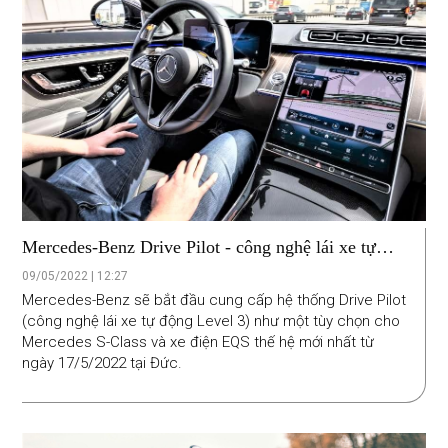
Mercedes-Benz Drive Pilot - công nghệ lái xe tự
động cấp độ 3 đi vào hoạt động
09/05/2022 | 12:27
Mercedes-Benz sẽ bắt đầu cung cấp hệ thống Drive Pilot
(công nghệ lái xe tự động Level 3) như một tùy chọn cho
Mercedes S-Class và xe điện EQS thế hệ mới nhất từ ​​
ngày 17/5/2022 tại Đức.