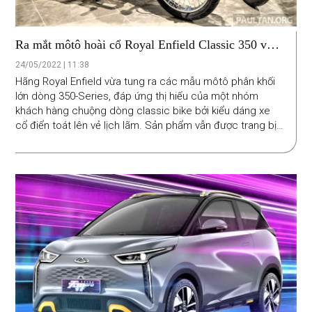
Ra mắt môtô hoài cổ Royal Enfield Classic 350 và
Meteor 350 2022, giá từ 124 triệu đồng
24/05/2022 | 11:38
Hãng Royal Enfield vừa tung ra các mẫu môtô phân khối
lớn dòng 350-Series, đáp ứng thị hiếu của một nhóm
khách hàng chuộng dòng classic bike bởi kiểu dáng xe
cổ điển toát lên vẻ lịch lãm. Sản phẩm vẫn được trang bị
công nghệ hiện đại như phanh ABS, màn hình LCD kép
hiển thị nhiều thông tin thiết thực, kết nối Bluetooth.