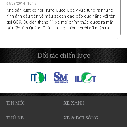
09/09/2014 | 10:15
Nhà sản xuất xe hơi Trung Quốc Geely vừa tung ra những
hình ảnh đầu tiên về mẫu sedan cao cấp của hãng với tên
gọi GC9. Dù đến tháng 11 xe mới chính thức được ra mắt
tại triển lãm Quảng Châu nhưng nhiều người đã nhận ra
thiết kế của nó có nhiều nét giống với Chrysler 200 và
Chevrolet Impala.
Đối tác chiến lược
TIN MỚI
XE XANH
THỬ XE
XE & ĐỜI SỐNG