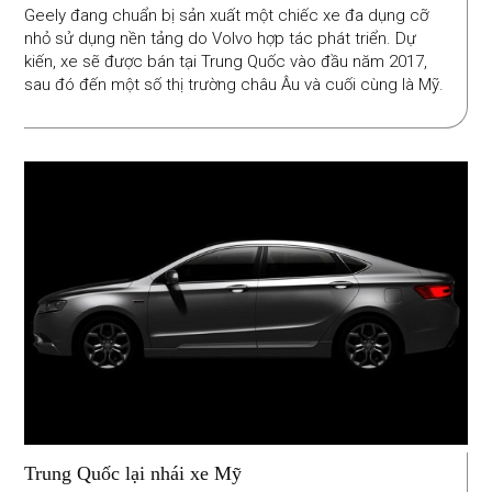
Geely đang chuẩn bị sản xuất một chiếc xe đa dụng cỡ
nhỏ sử dụng nền tảng do Volvo hợp tác phát triển. Dự
kiến, xe sẽ được bán tại Trung Quốc vào đầu năm 2017,
sau đó đến một số thị trường châu Âu và cuối cùng là Mỹ.
Trung Quốc lại nhái xe Mỹ