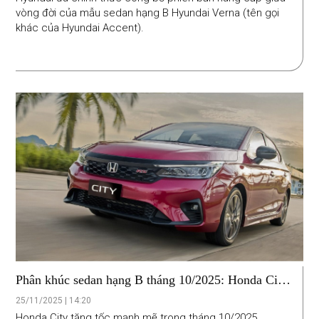
vòng đời của mẫu sedan hạng B Hyundai Verna (tên gọi
khác của Hyundai Accent).
Phân khúc sedan hạng B tháng 10/2025: Honda City
công phá ngôi đầu bất thành
25/11/2025 | 14:20
Honda City tăng tốc mạnh mẽ trong tháng 10/2025,