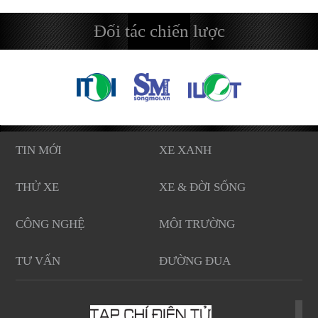
Đối tác chiến lược
TIN MỚI
XE XANH
THỬ XE
XE & ĐỜI SỐNG
CÔNG NGHỆ
MÔI TRƯỜNG
TƯ VẤN
ĐƯỜNG ĐUA