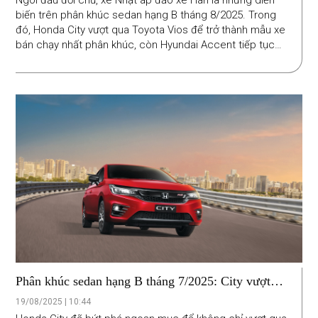
Ngôi đầu đổi chủ, xe Nhật áp đảo xe Hàn là những diễn
biến trên phân khúc sedan hạng B tháng 8/2025. Trong
đó, Honda City vượt qua Toyota Vios để trở thành mẫu xe
bán chạy nhất phân khúc, còn Hyundai Accent tiếp tục
giảm sốc, rơi xuống vị trí thứ 4.
Phân khúc sedan hạng B tháng 7/2025: City vượt
mặt Accent, tiệm cận Vios
19/08/2025 | 10:44