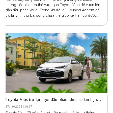
nhưng tiếc là chưa thể vượt qua Toyota Vios để vươn lên
dẫn đầu phân khúc. Trong khi đó, dù Hyundai Accent đã
trở lại vị trí thứ ba, song chưa thể giúp xe Hàn có được
thế cuộc tốt hơn trong cuộc đua với xe Nhật trên phân
khúc sedan hạng B.
Toyota Vios trở lại ngôi đầu phân khúc sedan hạng
B tháng 9/2025
17/10/2025 | 10:17
Toyota Vios đã có màn bứt tốc mạnh mẽ trong tháng