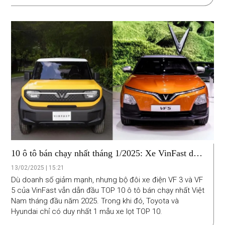
10 ô tô bán chạy nhất tháng 1/2025: Xe VinFast dẫn
đầu, Toyota, Hyundai thất thế
13/02/2025 | 15:21
Dù doanh số giảm mạnh, nhưng bộ đôi xe điện VF 3 và VF
5 của VinFast vẫn dẫn đầu TOP 10 ô tô bán chạy nhất Việt
Nam tháng đầu năm 2025. Trong khi đó, Toyota và
Hyundai chỉ có duy nhất 1 mẫu xe lọt TOP 10.