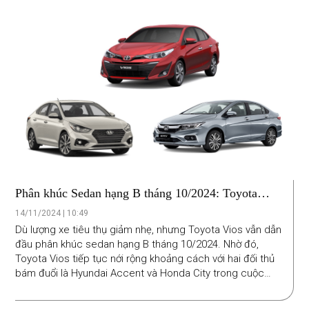
hơn.
Phân khúc Sedan hạng B tháng 10/2024: Toyota
Vios gia tăng cách biệt
14/11/2024 | 10:49
Dù lượng xe tiêu thụ giảm nhẹ, nhưng Toyota Vios vẫn dẫn
đầu phân khúc sedan hạng B tháng 10/2024. Nhờ đó,
Toyota Vios tiếp tục nới rộng khoảng cách với hai đối thủ
bám đuổi là Hyundai Accent và Honda City trong cuộc
đua giành danh hiệu xe bán chạy nhất phân khúc sedan
hạng B năm 2024.