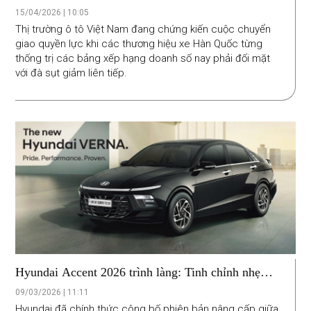
đến áp lực thoái trào
15/04/2026 | 10:05
Thị trường ô tô Việt Nam đang chứng kiến cuộc chuyển
giao quyền lực khi các thương hiệu xe Hàn Quốc từng
thống trị các bảng xếp hạng doanh số nay phải đối mặt
với đà sụt giảm liên tiếp.
Hyundai Accent 2026 trình làng: Tinh chỉnh nhẹ
thiết kế, nâng cấp trang bị, giá từ 329 triệu đồng
09/03/2026 | 11:11
Hyundai đã chính thức công bố phiên bản nâng cấp giữa