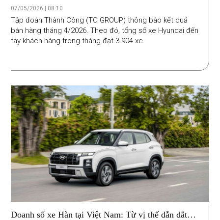
Doanh số sụt giảm đáng kể
07/05/2026 | 08:10
Tập đoàn Thành Công (TC GROUP) thông báo kết quả
bán hàng tháng 4/2026. Theo đó, tổng số xe Hyundai đến
tay khách hàng trong tháng đạt 3.904 xe.
Doanh số xe Hàn tại Việt Nam: Từ vị thế dẫn dắt