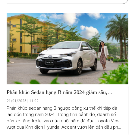
Phân khúc Sedan hạng B năm 2024 giảm sâu,
Toyota Vios trở lại ngôi đầu
21/01/2025 | 11:02
Phân khúc sedan hạng B ngược dòng xu thế khi tiếp đà
lao dốc trong năm 2024. Trong tình cảnh đó, doanh số
bán xe tăng trở lại vào nửa cuối năm đã đưa Toyota Vios
vượt qua kình địch Hyundai Accent vươn lên dẫn đầu phân
khúc sedan hạng B năm 2024.