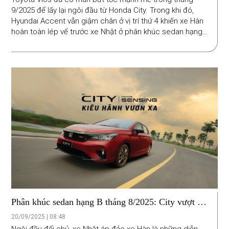
9/2025 để lấy lại ngôi đầu từ Honda City. Trong khi đó,
Hyundai Accent vẫn giậm chân ở vị trí thứ 4 khiến xe Hàn
hoàn toàn lép vế trước xe Nhật ở phân khúc sedan hạng
B.
Phân khúc sedan hạng B tháng 8/2025: City vượt lên
dẫn đầu, Accent tụt hạng
20/09/2025 | 08:48