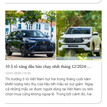
10 ô tô xăng dầu bán chạy nhất tháng 12/2024:
Toyota ngược dòng xu thế
12/01/2025 | 19:33
Thị trường ô tô Việt Nam hụt hơi trong tháng cuối năm
khiến lượng tiêu thụ của hầu hết mẫu xe sụt giảm. Ngay
cả những mẫu xe được người dùng tại Việt Nam ưu tiên
chọn mua cũng không ngoại lệ. Trong bối cảnh đó, hai
mẫu xe nhà Toyota là Yaris Cross và Innova Cross trở
thành điểm sáng hiếm hoi khi doanh số vẫn tăng trưởng