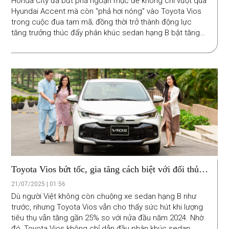
Honda City đã bứt phá ngoạn mục để không chỉ vượt qua
Hyundai Accent mà còn “phả hơi nóng” vào Toyota Vios
trong cuộc đua tam mã; đồng thời trở thành động lực
tăng trưởng thúc đẩy phân khúc sedan hạng B bật tăng
trở lại trong tháng 7/2025.
Toyota Vios bứt tốc, gia tăng cách biệt với đối thủ
trong nửa đầu năm 2025
21/07/2025 | 01:56
Dù người Việt không còn chuộng xe sedan hạng B như
trước, nhưng Toyota Vios vẫn cho thấy sức hút khi lượng
tiêu thụ vẫn tăng gần 25% so với nửa đầu năm 2024. Nhờ
đó, Toyota Vios không chỉ dẫn đầu phân khúc sedan