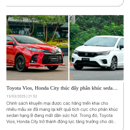
cuối quý I/2025.
Toyota Vios, Honda City thúc đẩy phân khúc sedan
hạng B tăng trưởng
13/03/2025 | 21:52
Chính sách khuyến mại được các hãng triển khai cho
nhiều mẫu xe đã mang lại kết quả tích cực cho phân khúc
sedan hạng B đang mất dần sức hút. Trong đó, Toyota
Vios, Honda City trở thành động lực tăng trưởng cho dòng
xe này.