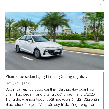
không mẫu sedan hạng B nào có doanh số bán xe vượt
1.000 chiếc.
Phân khúc sedan hạng B tháng 3 tăng mạnh,
Hyundai Accent tạm dẫn đầu
16/04/2025 | 14:21
Sức mua tiếp tục được cải thiện đã thúc đẩy doanh số
phân khúc sedan hạng B tăng trưởng vào tháng 3/2025.
Trong đó, Hyundai Accent bất ngờ vươn lên dẫn đầu phân
khúc, cho dù Toyota Vios vẫn duy trì đà tăng trong tháng