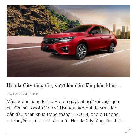
trong tháng 12/2024.
Honda City tăng tốc, vượt lên dẫn đầu phân khúc
Sedan hạng B
15/12/2024 | 10:32
Mẫu sedan hạng B nhà Honda gây bất ngờ khi vượt qua
hai đối thủ Toyota Vios và Hyundai Accent để vươn lên
dẫn đầu phân khúc trong tháng 11/2024, cho dù không
có khuyến mại từ nhà sản xuất. Honda City tăng tốc khiến
cuộc đua tranh danh hiệu xe bán chạy nhất phân khúc
sedan hạng B tại thị trường ô tô Việt Nam trở nên hấp dẫn