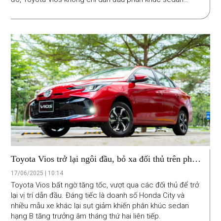
hạng B tại thị trường Việt Nam mà còn bỏ xa các đối thủ
trong nửa đầu năm 2025.
Toyota Vios trở lại ngôi đầu, bỏ xa đối thủ trên phân
khúc sedan hạng B
17/06/2025 | 10:14
Toyota Vios bất ngờ tăng tốc, vượt qua các đối thủ để trở
lại vị trí dẫn đầu. Đáng tiếc là doanh số Honda City và
nhiều mẫu xe khác lại sụt giảm khiến phân khúc sedan
hạng B tăng trưởng âm tháng thứ hai liên tiếp.