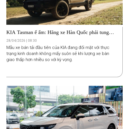
KIA Tasman ế ẩm: Hãng xe Hàn Quốc phải tung
bản giá rẻ và ưu đãi lãi suất để cứu vãn
28/04/2026 | 08:30
Mẫu xe bán tải đầu tiên của KIA đang đối mặt với thực
trạng kinh doanh không mấy suôn sẻ khi lượng xe bàn
giao thấp hơn nhiều so với kỳ vọng.