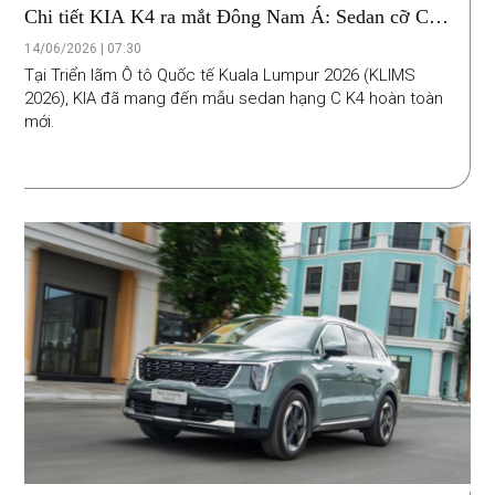
Chi tiết KIA K4 ra mắt Đông Nam Á: Sedan cỡ C
mới dự kiến thay thế K3
14/06/2026 | 07:30
Tại Triển lãm Ô tô Quốc tế Kuala Lumpur 2026 (KLIMS
2026), KIA đã mang đến mẫu sedan hạng C K4 hoàn toàn
mới.