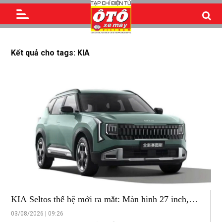
Kết quả cho tags: KIA
KIA Seltos thế hệ mới ra mắt: Màn hình 27 inch,
hộp số 8AT, trục cơ sở lớn nhất phân khúc
03/08/2026 | 09:26