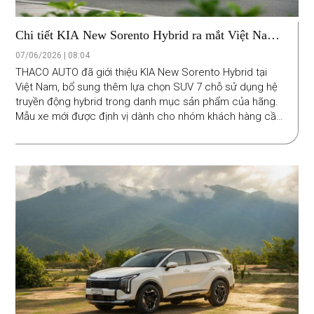
Chi tiết KIA New Sorento Hybrid ra mắt Việt Nam:
SUV 7 chỗ dùng động cơ hybrid 232 mã lực
07/06/2026 | 08:04
THACO AUTO đã giới thiệu KIA New Sorento Hybrid tại
Việt Nam, bổ sung thêm lựa chọn SUV 7 chỗ sử dụng hệ
truyền động hybrid trong danh mục sản phẩm của hãng.
Mẫu xe mới được định vị dành cho nhóm khách hàng cần
chiếc SUV gia đình rộng rãi, nhiều công nghệ và có mức
tiêu hao nhiên liệu tối ưu hơn xe xăng truyền thống.