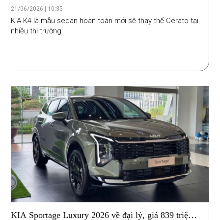
giác lái chưa tương xứng
21/06/2026 | 10:35
KIA K4 là mẫu sedan hoàn toàn mới sẽ thay thế Cerato tại
nhiều thị trường.
KIA Sportage Luxury 2026 về đại lý, giá 839 triệu