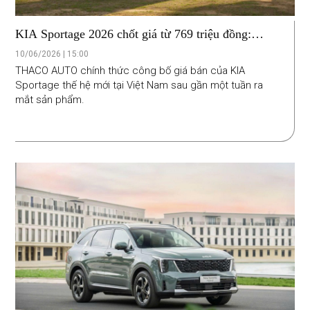
KIA Sportage 2026 chốt giá từ 769 triệu đồng:
Những khách hàng tiên phong được ưu đãi 20 triệu
10/06/2026 | 15:00
đồng
THACO AUTO chính thức công bố giá bán của KIA
Sportage thế hệ mới tại Việt Nam sau gần một tuần ra
mắt sản phẩm.