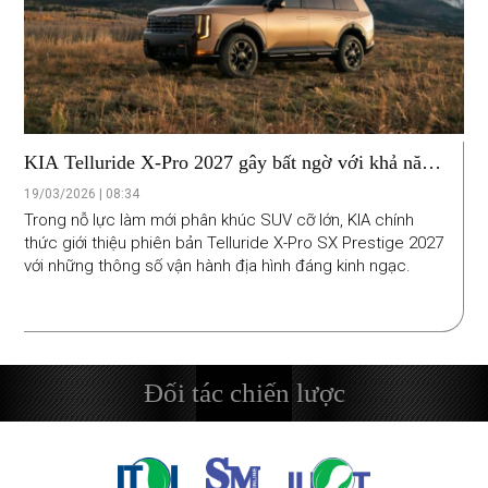
KIA Telluride X-Pro 2027 gây bất ngờ với khả năng
lội nước vượt mặt cả "vua địa hình" Ford Bronco
19/03/2026 | 08:34
Raptor
Trong nỗ lực làm mới phân khúc SUV cỡ lớn, KIA chính
thức giới thiệu phiên bản Telluride X-Pro SX Prestige 2027
với những thông số vận hành địa hình đáng kinh ngạc.
Đối tác chiến lược