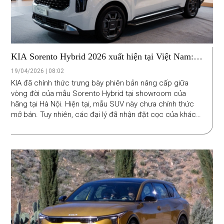
KIA Sorento Hybrid 2026 xuất hiện tại Việt Nam:
Dự kiến giao xe từ tháng 8 với giá khoảng 1,6 tỷ
19/04/2026 | 08:02
đồng
KIA đã chính thức trưng bày phiên bản nâng cấp giữa
vòng đời của mẫu Sorento Hybrid tại showroom của
hãng tại Hà Nội. Hiện tại, mẫu SUV này chưa chính thức
mở bán. Tuy nhiên, các đại lý đã nhận đặt cọc của khách
hàng trong nước.