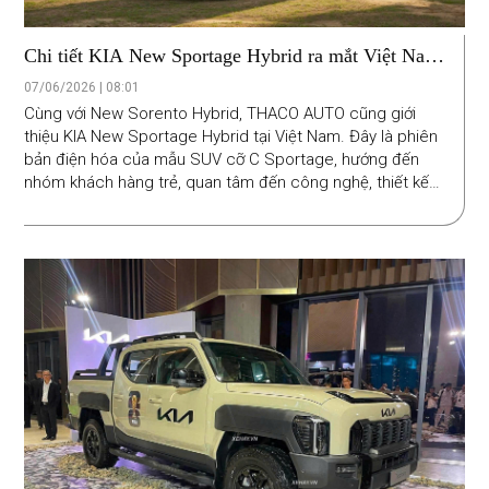
Chi tiết KIA New Sportage Hybrid ra mắt Việt Nam,
thêm lựa chọn SUV hybrid cho nhóm khách hàng trẻ
07/06/2026 | 08:01
Cùng với New Sorento Hybrid, THACO AUTO cũng giới
thiệu KIA New Sportage Hybrid tại Việt Nam. Đây là phiên
bản điện hóa của mẫu SUV cỡ C Sportage, hướng đến
nhóm khách hàng trẻ, quan tâm đến công nghệ, thiết kế
và hiệu quả sử dụng nhiên liệu.