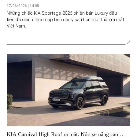
đồng vẫn có gói ADAS đầy đủ
17/06/2026 | 14:05
Những chiếc KIA Sportage 2026 phiên bản Luxury đầu
tiên đã chính thức cập bến đại lý sau hơn một tuần ra mắt
Việt Nam.
KIA Carnival High Roof ra mắt: Nóc xe nâng cao