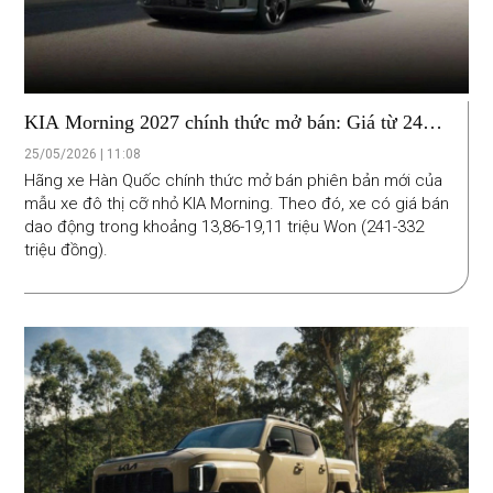
KIA Morning 2027 chính thức mở bán: Giá từ 241
triệu đồng, bổ sung túi khí và màu nội thất mới
25/05/2026 | 11:08
Hãng xe Hàn Quốc chính thức mở bán phiên bản mới của
mẫu xe đô thị cỡ nhỏ KIA Morning. Theo đó, xe có giá bán
dao động trong khoảng 13,86-19,11 triệu Won (241-332
triệu đồng).