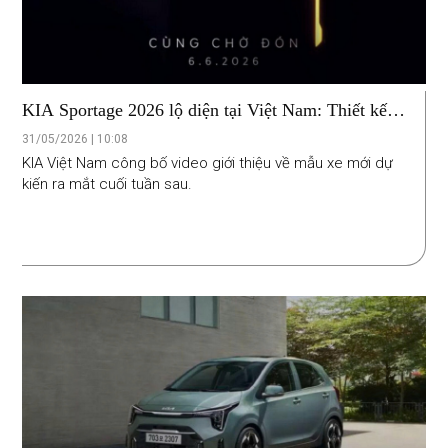
KIA Sportage 2026 lộ diện tại Việt Nam: Thiết kế
mới mẻ, hứa hẹn thêm hệ truyền động hybrid
31/05/2026 | 10:08
KIA Việt Nam công bố video giới thiệu về mẫu xe mới dự
kiến ra mắt cuối tuần sau.