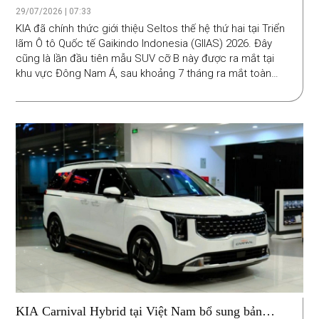
thước, tinh chỉnh thiết kế, bổ sung ADAS, giá từ
29/07/2026 | 07:33
522 triệu đồng
KIA đã chính thức giới thiệu Seltos thế hệ thứ hai tại Triển
lãm Ô tô Quốc tế Gaikindo Indonesia (GIIAS) 2026. Đây
cũng là lần đầu tiên mẫu SUV cỡ B này được ra mắt tại
khu vực Đông Nam Á, sau khoảng 7 tháng ra mắt toàn
cầu.
KIA Carnival Hybrid tại Việt Nam bổ sung bản