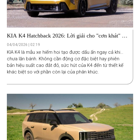
KIA K4 Hatchback 2026: Lời giải cho "cơn khát" xe
gia đình đa năng với mức giá dưới 800 triệu đồng
04/04/2026 | 02:19
KIA K4 là mẫu xe hiếm hoi tạo được dấu ấn ngay cả khi…
chưa lăn bánh. Không cần động cơ đặc biệt hay phiên
bản hiệu suất cao đắt đỏ, sức hút của K4 đến từ thiết kế
khác biệt so với phần còn lại của phân khúc.