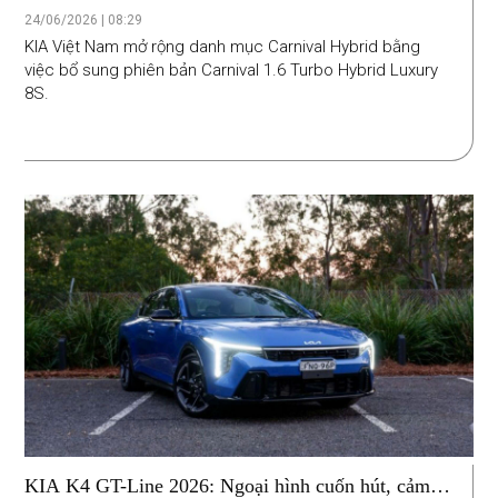
Luxury giá 1,399 tỷ đồng
24/06/2026 | 08:29
KIA Việt Nam mở rộng danh mục Carnival Hybrid bằng
việc bổ sung phiên bản Carnival 1.6 Turbo Hybrid Luxury
8S.
KIA K4 GT-Line 2026: Ngoại hình cuốn hút, cảm