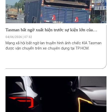
Tasman bất ngờ xuất hiện trước sự kiện lớn của
KIA, chuẩn bị bán tại Việt Nam?
04/06/2026 | 07:32
Mạng xã hội bất ngờ lan truyền hình ảnh chiếc KIA Tasman
được vận chuyển trên xe chuyên dụng tại TP.HCM.