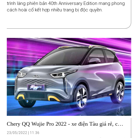
trình làng phiên bản 40th Anniversary Edition mang phong
cách hoài cổ kết hợp nhiều trang bị độc quyền.
Chery QQ Wujie Pro 2022 - xe điện Tàu giá rẻ, chạy
được 408km
23/05/2022 | 11:36