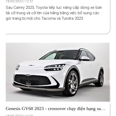
18/05/2022 | 12:37
Sau Camry 2023, Toyota tiếp tục nâng cấp dòng xe bán
tải cỡ trung và cỡ lớn của hãng bằng việc bổ sung các
gói trang bị mới cho Tacoma và Tundra 2023.
Genesis GV60 2023 - crossover chạy điện hạng sang
giá cạnh tranh nhất phân khúc