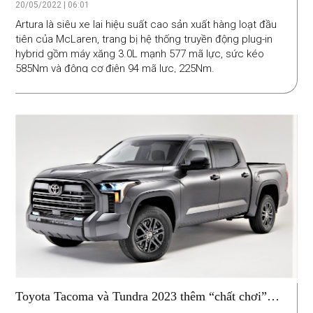
đồng
20/05/2022 | 06:01
Artura là siêu xe lai hiệu suất cao sản xuất hàng loạt đầu
tiên của McLaren, trang bị hệ thống truyền động plug-in
hybrid gồm máy xăng 3.0L mạnh 577 mã lực, sức kéo
585Nm và động cơ điện 94 mã lực, 225Nm.
Toyota Tacoma và Tundra 2023 thêm “chất chơi”
với các gói trang trí mới