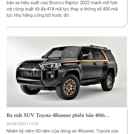
bản xe hiệu suất cao Bronco Raptor 2022 mạnh mẽ hơn
với công suất tối đa 418 mã lực thay vì thông số 400 mã
lực như hãng công bố trước đó.
Ra mắt SUV Toyota 4Runner phiên bản 40th
Anniversary Edition
26/05/2022 | 12:04
Nhằm kỷ niệm 40 năm của dòng xe 4Runner, Toyota vừa