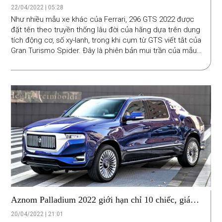
22/04/2022 | 05:28
Như nhiều mẫu xe khác của Ferrari, 296 GTS 2022 được
đặt tên theo truyền thống lâu đời của hãng dựa trên dung
tích động cơ, số xy-lanh, trong khi cụm từ GTS viết tắt của
Gran Turismo Spider. Đây là phiên bản mui trần của mẫu
xe 296 GTB, thiết kế khối động cơ đặt giữa mạnh tới 818
mã lực.
Aznom Palladium 2022 giới hạn chỉ 10 chiếc, giá
1,5 triệu USD
20/04/2022 | 21:01