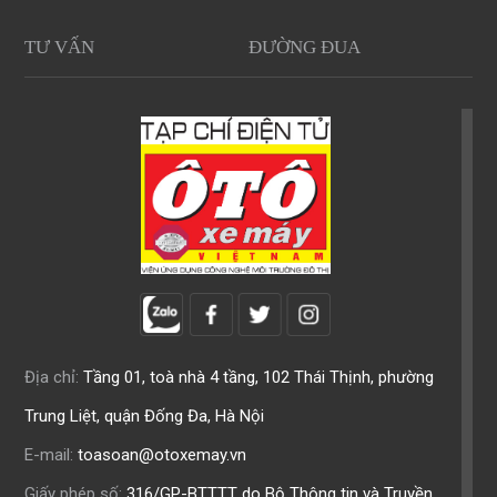
TƯ VẤN
ĐƯỜNG ĐUA
Địa chỉ:
Tầng 01, toà nhà 4 tầng, 102 Thái Thịnh, phường
Trung Liệt, quận Đống Đa, Hà Nội
E-mail:
toasoan@otoxemay.vn
Giấy phép số:
316/GP-BTTTT do Bộ Thông tin và Truyền