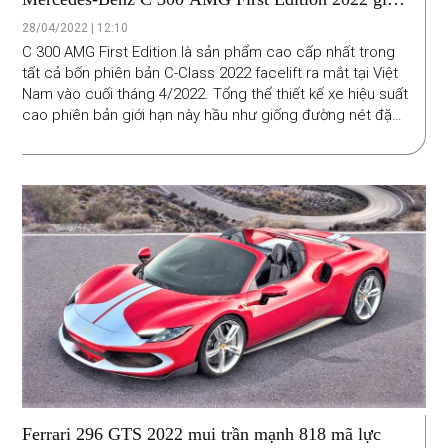
2,399 tỷ đồng có được khách Việt tìm mua
28/04/2022 | 12:10
C 300 AMG First Edition là sản phẩm cao cấp nhất trong
tất cả bốn phiên bản C-Class 2022 facelift ra mắt tại Việt
Nam vào cuối tháng 4/2022. Tổng thể thiết kế xe hiệu suất
cao phiên bản giới hạn này hầu như giống đường nét đặc
trưng của dòng xe sedan Mercedes-Benz đương đại. Bù
lại nét đơn giản có phần nhàm chán trong kiểu dáng, hãng
tập trung nâng cấp công nghệ cho tân binh hơn hẳn các
thế hệ trước.
Ferrari 296 GTS 2022 mui trần mạnh 818 mã lực