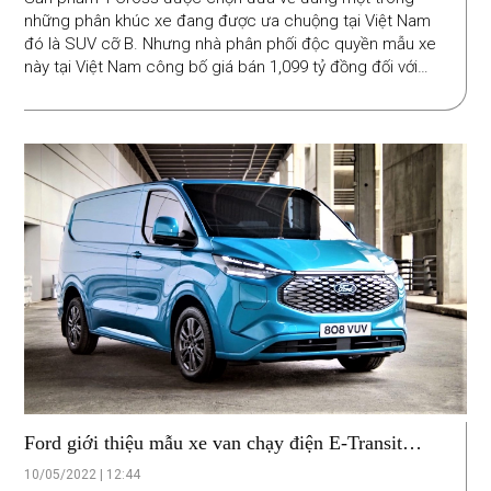
những phân khúc xe đang được ưa chuộng tại Việt Nam
đó là SUV cỡ B. Nhưng nhà phân phối độc quyền mẫu xe
này tại Việt Nam công bố giá bán 1,099 tỷ đồng đối với
phiên bản Elegance, và lên đến 1,299 tỷ đồng đối với biến
thể Luxury, khiến nhiều người bất ngờ vì mức giá cao vượt
dự đoán.
Ford giới thiệu mẫu xe van chạy điện E-Transit
Custom
10/05/2022 | 12:44