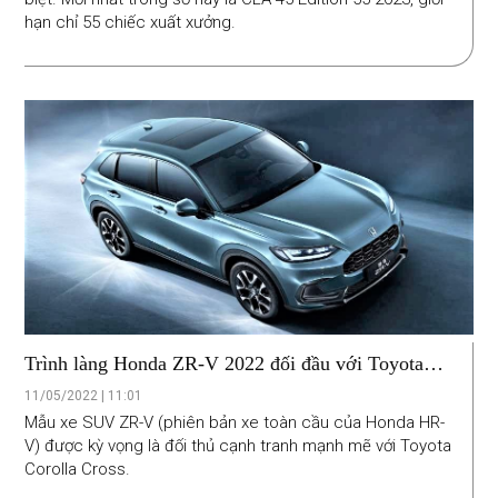
hạn chỉ 55 chiếc xuất xưởng.
Trình làng Honda ZR-V 2022 đối đầu với Toyota
Corolla Cross
11/05/2022 | 11:01
Mẫu xe SUV ZR-V (phiên bản xe toàn cầu của Honda HR-
V) được kỳ vọng là đối thủ cạnh tranh mạnh mẽ với Toyota
Corolla Cross.