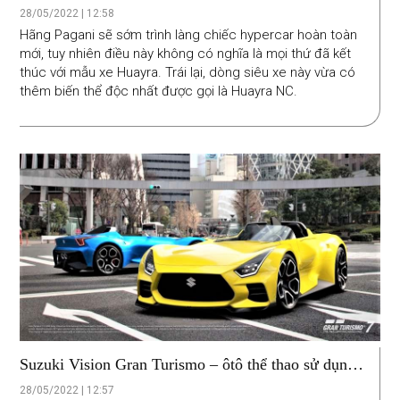
mã lực
28/05/2022 | 12:58
Hãng Pagani sẽ sớm trình làng chiếc hypercar hoàn toàn
mới, tuy nhiên điều này không có nghĩa là mọi thứ đã kết
thúc với mẫu xe Huayra. Trái lại, dòng siêu xe này vừa có
thêm biến thể độc nhất được gọi là Huayra NC.
Suzuki Vision Gran Turismo – ôtô thể thao sử dụng
động cơ xe máy
28/05/2022 | 12:57