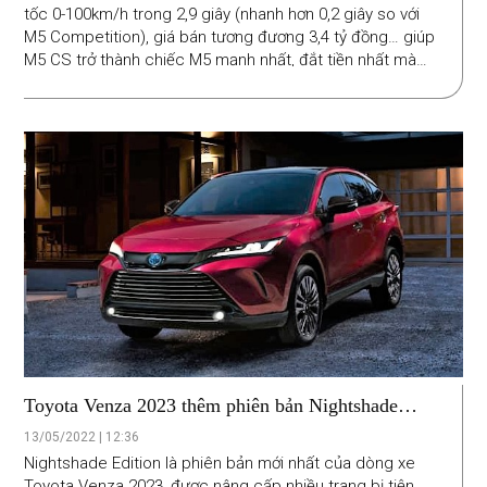
tốc 0-100km/h trong 2,9 giây (nhanh hơn 0,2 giây so với
M5 Competition), giá bán tương đương 3,4 tỷ đồng… giúp
M5 CS trở thành chiếc M5 mạnh nhất, đắt tiền nhất mà
BMW từng sản xuất.
Toyota Venza 2023 thêm phiên bản Nightshade
Edition
13/05/2022 | 12:36
Nightshade Edition là phiên bản mới nhất của dòng xe
Toyota Venza 2023, được nâng cấp nhiều trang bị tiện