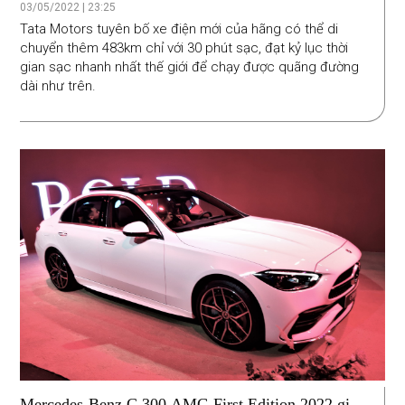
chỉ với 30 phút sạc
03/05/2022 | 23:25
Tata Motors tuyên bố xe điện mới của hãng có thể di
chuyển thêm 483km chỉ với 30 phút sạc, đạt kỷ lục thời
gian sạc nhanh nhất thế giới để chạy được quãng đường
dài như trên.
Mercedes-Benz C 300 AMG First Edition 2022 giá