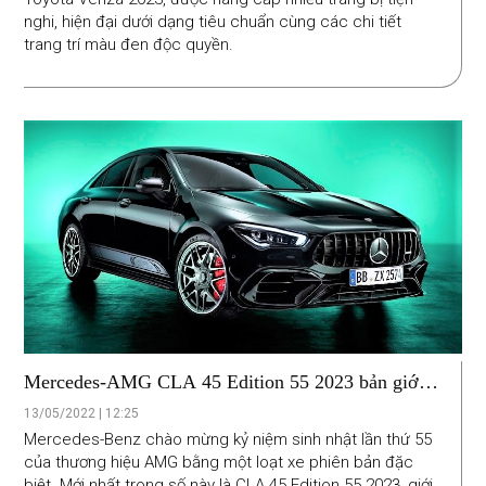
nghi, hiện đại dưới dạng tiêu chuẩn cùng các chi tiết
trang trí màu đen độc quyền.
Mercedes-AMG CLA 45 Edition 55 2023 bản giới
hạn kỷ niệm sinh nhật AMG
13/05/2022 | 12:25
Mercedes-Benz chào mừng kỷ niệm sinh nhật lần thứ 55
của thương hiệu AMG bằng một loạt xe phiên bản đặc
biệt. Mới nhất trong số này là CLA 45 Edition 55 2023, giới