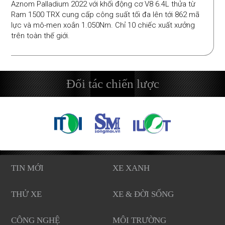
Aznom Palladium 2022 với khối động cơ V8 6.4L thửa từ
Ram 1500 TRX cung cấp công suất tối đa lên tới 862 mã
lực và mô-men xoắn 1.050Nm. Chỉ 10 chiếc xuất xưởng
trên toàn thế giới.
Đối tác chiến lược
TIN MỚI
XE XANH
THỬ XE
XE & ĐỜI SỐNG
CÔNG NGHỆ
MÔI TRƯỜNG