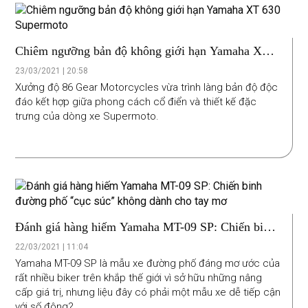
mình thêm ấn tượng, xua đi nỗi buồn trong mùa dịch
Covid.
Chiêm ngưỡng bản độ không giới hạn Yamaha XT
630 Supermoto
23/03/2021 | 20:58
Xưởng độ 86 Gear Motorcycles vừa trình làng bản độ độc
đáo kết hợp giữa phong cách cổ điển và thiết kế đặc
trưng của dòng xe Supermoto.
Đánh giá hàng hiếm Yamaha MT-09 SP: Chiến binh
đường phố “cục súc” không dành cho tay mơ
22/03/2021 | 11:04
Yamaha MT-09 SP là mẫu xe đường phố đáng mơ ước của
rất nhiều biker trên khắp thế giới vì sở hữu những nâng
cấp giá trị, nhưng liệu đây có phải một mẫu xe dễ tiếp cận
với số đông?