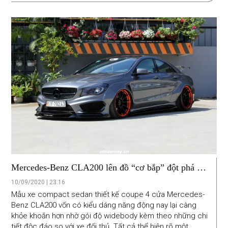
Mercedes-Benz CLA200 lên đồ “cơ bắp” đột phá tại
Sài Gòn
10/09/2020 | 23:16
Mẫu xe compact sedan thiết kế coupe 4 cửa Mercedes-
Benz CLA200 vốn có kiểu dáng năng động nay lại càng
khỏe khoắn hơn nhờ gói độ widebody kèm theo những chi
tiết độc đáo so với xe đối thủ. Tất cả thể hiện rõ một