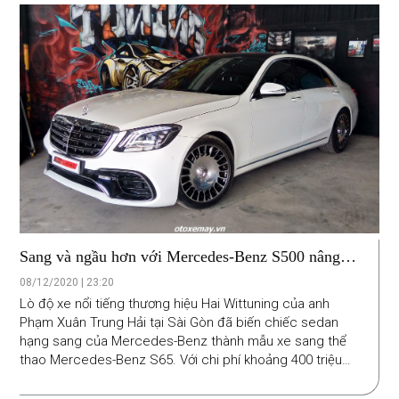
Sang và ngầu hơn với Mercedes-Benz S500 nâng
cấp S65 tại Sài Gòn
08/12/2020 | 23:20
Lò độ xe nổi tiếng thương hiệu Hai Wittuning của anh
Phạm Xuân Trung Hải tại Sài Gòn đã biến chiếc sedan
hạng sang của Mercedes-Benz thành mẫu xe sang thể
thao Mercedes-Benz S65. Với chi phí khoảng 400 triệu
đồng, chủ xe giàu cá tính đã thỏa lòng mong ước có
chiếc xe độc đáo so với những chiếc S500 tiêu chuẩn