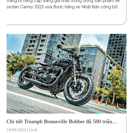
trang bị nâng cấp đáng giá nhất trong dòng sản phẩm xe
sedan Camry 2023 vừa được hãng xe Nhật Bản công bố.
Chi tiết Triumph Bonneville Bobber độ 500 triệu
đồng tại Sài Gòn
19/05/2022 | 23:41