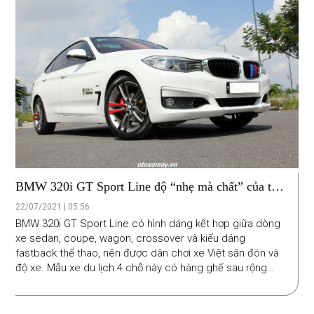
BMW 320i GT Sport Line độ “nhẹ mà chất” của tay
lái Việt
22/07/2021 | 05:56
BMW 320i GT Sport Line có hình dáng kết hợp giữa dòng
xe sedan, coupe, wagon, crossover và kiểu dáng
fastback thể thao, nên được dân chơi xe Việt săn đón và
độ xe. Mẫu xe du lịch 4 chỗ này có hàng ghế sau rộng
thoáng, ngồi lâu không bị say xe... rất thiết thực khi làm xe
gia đình. Thú vị hơn, một người sở hữu mẫu xe này tại Sài
Gòn còn chăm chút nhiều chi tiết tinh tế để xế cưng của