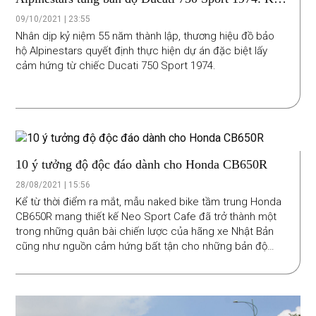
tác đến từ quá khứ
09/10/2021 | 23:55
Nhân dịp kỷ niệm 55 năm thành lập, thương hiệu đồ bảo
hộ Alpinestars quyết định thực hiện dự án đặc biệt lấy
cảm hứng từ chiếc Ducati 750 Sport 1974.
10 ý tưởng độ độc đáo dành cho Honda CB650R
28/08/2021 | 15:56
Kể từ thời điểm ra mắt, mẫu naked bike tầm trung Honda
CB650R mang thiết kế Neo Sport Cafe đã trở thành một
trong những quân bài chiến lược của hãng xe Nhật Bản
cũng như nguồn cảm hứng bất tận cho những bản độ
không giới hạn.