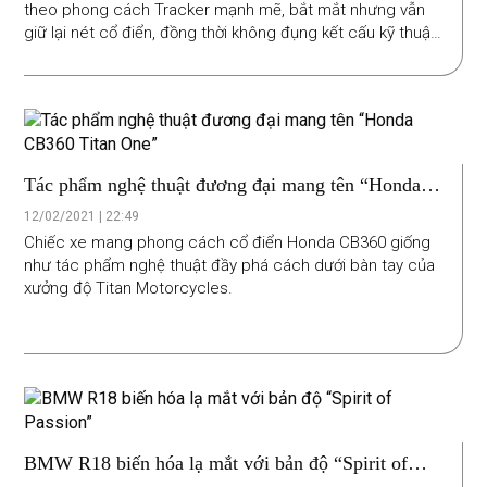
theo phong cách Tracker mạnh mẽ, bắt mắt nhưng vẫn
giữ lại nét cổ điển, đồng thời không đụng kết cấu kỹ thuật
của bình xăng và động cơ. Sau bốn tháng thi công qua
các bước đo đạc, vẽ thiết kế, cắt CNC những món đồ cần
thiết, nhập khẩu “đồ chơi”, thử nghiệm, chiếc xe độ được
hoàn thiện đầu năm 2021. Thời gian hoàn thành kéo dài
hơn thông thường để từng chi tiết được làm cẩn thận,
chính xác, đáp ứng yêu cầu thẩm mỹ, đúng kỹ thuật, độ
Tác phẩm nghệ thuật đương đại mang tên “Honda
bền cao.
CB360 Titan One”
12/02/2021 | 22:49
Chiếc xe mang phong cách cổ điển Honda CB360 giống
như tác phẩm nghệ thuật đầy phá cách dưới bàn tay của
xưởng độ Titan Motorcycles.
BMW R18 biến hóa lạ mắt với bản độ “Spirit of