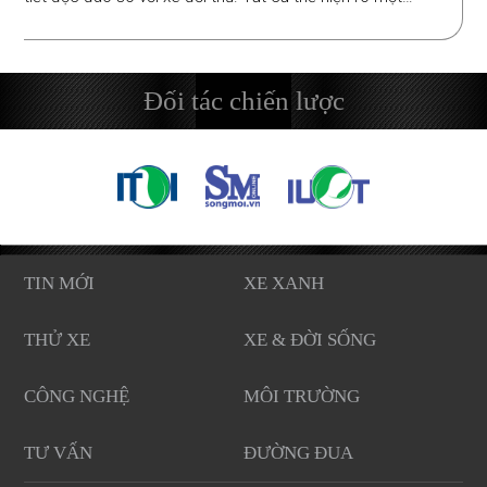
trong những xu hướng độ xe được ưa chuộng năm 2020-
2021 của dân chơi xe Việt.
Đối tác chiến lược
TIN MỚI
XE XANH
THỬ XE
XE & ĐỜI SỐNG
CÔNG NGHỆ
MÔI TRƯỜNG
TƯ VẤN
ĐƯỜNG ĐUA