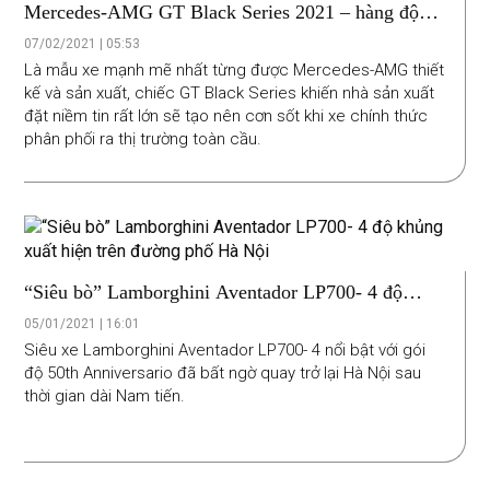
Mercedes-AMG GT Black Series 2021 – hàng độc
mạnh nhất lịch sử xe AMG
07/02/2021 | 05:53
Là mẫu xe mạnh mẽ nhất từng được Mercedes-AMG thiết
kế và sản xuất, chiếc GT Black Series khiến nhà sản xuất
đặt niềm tin rất lớn sẽ tạo nên cơn sốt khi xe chính thức
phân phối ra thị trường toàn cầu.
“Siêu bò” Lamborghini Aventador LP700- 4 độ
khủng xuất hiện trên đường phố Hà Nội
05/01/2021 | 16:01
Siêu xe Lamborghini Aventador LP700- 4 nổi bật với gói
độ 50th Anniversario đã bất ngờ quay trở lại Hà Nội sau
thời gian dài Nam tiến.