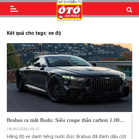
Kết quả cho tags: xe độ
Brabus ra mắt Bodo: Siêu coupe thân carbon 1.000
mã lực, tốc độ 360 km/h, chỉ sản xuất 77 chiếc
18/05/2026 | 09:31
Hãng độ xe danh tiếng nước Đức Brabus đã đánh dấu cột