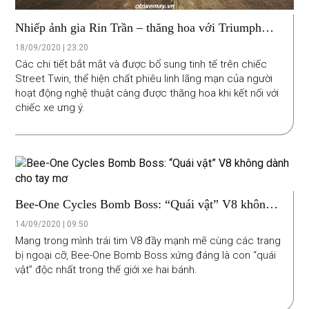
Nhiếp ảnh gia Rin Trần – thăng hoa với Triumph
Street Twin độ độc đáo
18/09/2020 | 23:20
Các chi tiết bắt mắt và được bổ sung tinh tế trên chiếc
Street Twin, thể hiện chất phiêu linh lãng mạn của người
hoạt động nghệ thuật càng được thăng hoa khi kết nối với
chiếc xe ưng ý.
Bee-One Cycles Bomb Boss: “Quái vật” V8 không
dành cho tay mơ
14/09/2020 | 09:50
Mang trong mình trái tim V8 đầy mạnh mẽ cùng các trang
bị ngoại cỡ, Bee-One Bomb Boss xứng đáng là con “quái
vật” độc nhất trong thế giới xe hai bánh.