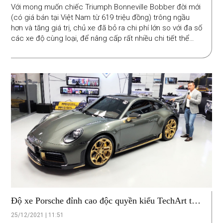
Với mong muốn chiếc Triumph Bonneville Bobber đời mới
(có giá bán tại Việt Nam từ 619 triệu đồng) trông ngầu
hơn và tăng giá trị, chủ xe đã bỏ ra chi phí lớn so với đa số
các xe độ cùng loại, để nâng cấp rất nhiều chi tiết thể
hiện sự tinh tế, đạt tính thẩm mỹ cao giữa nét cổ điển và
hiện đại.
Độ xe Porsche đỉnh cao độc quyền kiểu TechArt tại
Việt Nam
25/12/2021 | 11:51