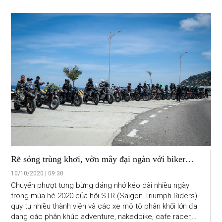
khác.
Rẽ sóng trùng khơi, vờn mây đại ngàn với biker
Saigon Triumph Riders
10/10/2020 | 09:30
Chuyến phượt tưng bừng đáng nhớ kéo dài nhiều ngày
trong mùa hè 2020 của hội STR (Saigon Triumph Riders)
quy tụ nhiều thành viên và các xe mô tô phân khối lớn đa
dạng các phân khúc adventure, nakedbike, cafe racer,