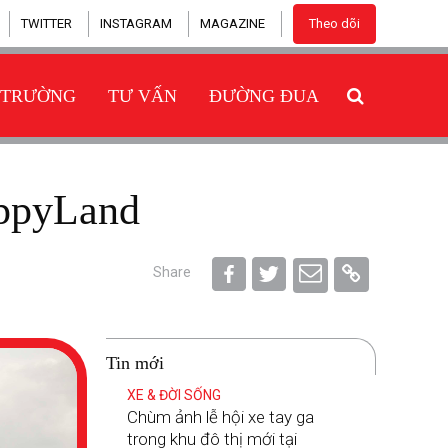
TWITTER
INSTAGRAM
MAGAZINE
Theo dõi
 TRƯỜNG
TƯ VẤN
ĐƯỜNG ĐUA
appyLand
Share
Tin mới
XE & ĐỜI SỐNG
Chùm ảnh lễ hội xe tay ga
trong khu đô thị mới tại