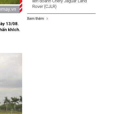
liên doanh Chery Jaguar Land
Rover (CJLR)
Xem thêm
gày 13/08.
phấn khích.