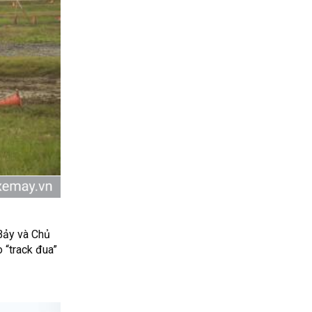
 Bảy và Chủ
 “track đua”