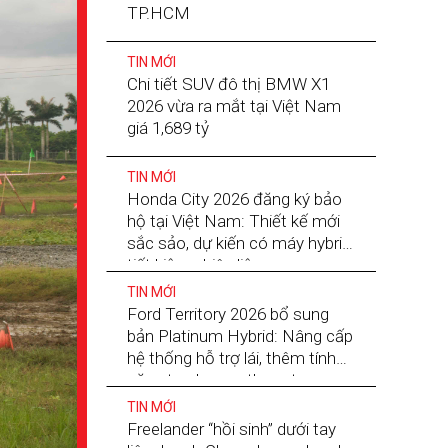
TP.HCM
TIN MỚI
Chi tiết SUV đô thị BMW X1
2026 vừa ra mắt tại Việt Nam
giá 1,689 tỷ
TIN MỚI
Honda City 2026 đăng ký bảo
hộ tại Việt Nam: Thiết kế mới
sắc sảo, dự kiến có máy hybrid
tiết kiệm nhiên liệu
TIN MỚI
Ford Territory 2026 bổ sung
bản Platinum Hybrid: Nâng cấp
hệ thống hỗ trợ lái, thêm tính
năng tạo hương thơm trong xe
TIN MỚI
Freelander “hồi sinh” dưới tay