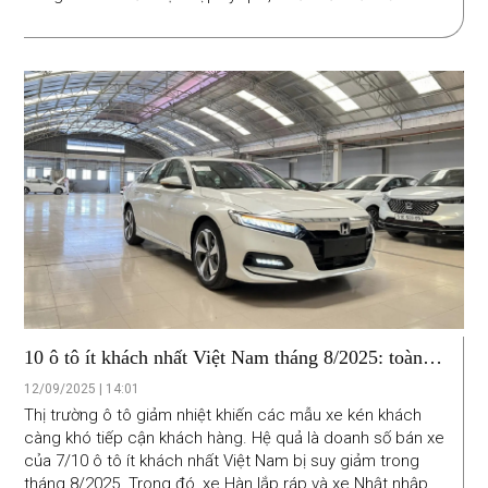
thương hiệu nào khác.
10 ô tô ít khách nhất Việt Nam tháng 8/2025: toàn
xe Hàn, Nhật
12/09/2025 | 14:01
Thị trường ô tô giảm nhiệt khiến các mẫu xe kén khách
càng khó tiếp cận khách hàng. Hệ quả là doanh số bán xe
của 7/10 ô tô ít khách nhất Việt Nam bị suy giảm trong
tháng 8/2025. Trong đó, xe Hàn lắp ráp và xe Nhật nhập