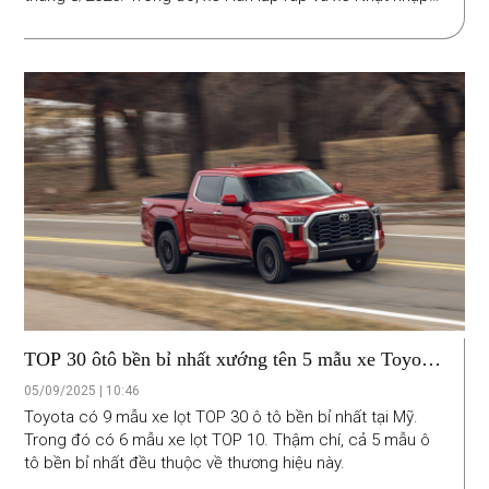
khẩu phủ bóng danh sách đáng quên này.
TOP 30 ôtô bền bỉ nhất xướng tên 5 mẫu xe Toyota
ở vị trí đầu
05/09/2025 | 10:46
Toyota có 9 mẫu xe lọt TOP 30 ô tô bền bỉ nhất tại Mỹ.
Trong đó có 6 mẫu xe lọt TOP 10. Thậm chí, cả 5 mẫu ô
tô bền bỉ nhất đều thuộc về thương hiệu này.