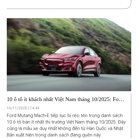
10 ô tô ít khách nhất Việt Nam tháng 10/2025: Ford
Mutang Mach-E “lạc” giữa dàn xe Hàn-Nhật
16/11/2025 | 14:43
Ford Mutang Mach-E tiếp tục bị réo tên trong danh sách
10 ô tô bán ít nhất thị trường Việt Nam tháng 10/2025. Đây
cũng là mẫu xe duy nhất không đến từ Hàn Quốc và Nhật
Bản xuất hiện trong danh sách đáng quên này.