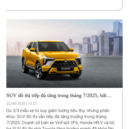
SUV đô thị tiếp đà tăng trong tháng 7/2025, bất
chấp Xforce giảm sâu
22/08/2025 | 10:27
Dù 2/3 mẫu xe bị suy giảm lượng tiêu thụ, nhưng phân
khúc SUV đô thị vẫn tiếp đà tăng trưởng trong tháng
7/2025. Doanh số bán xe VinFast VF6, Honda HR-V và bộ
ba SUV đô thị nhà Toyota tăng trưởng mạnh đã khỏa lấp