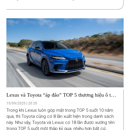
xe điện.
Lexus và Toyota “áp đảo” TOP 5 thương hiệu ô tô
đáng tin cậy nhất
15/09/2025 | 20:20
Trong khi Lexus luôn góp mặt trong TOP 5 suốt 10 năm
qua, thì Toyota cũng có 8 lần xuất hiện trong danh sách
này. Như vậy, Toyota và Lexus có 18 lần được xướng tên
trong TOP 5 suốt một thập kỷ qua, nhiều hơn bất cứ