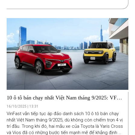
10 ô tô bán chạy nhất Việt Nam tháng 9/2025: VF5
dẫn đầu, Toyota Yaris Cross bứt tốc
16/10/2025 | 13:31
VinFast vẫn tiếp tục áp đảo danh sách 10 ô tô bán chạy
nhất Việt Nam tháng 9/2025, dù không còn chiếm trọn 4 vị
trí đầu. Trong khi đó, hai mẫu xe của Toyota là Yaris Cross
và Vios đã có những bước tiến mạnh mẽ để khẳng định vị