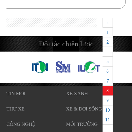
‹
1
Đối tác chiến lược
2
...
5
6
7
8
TIN MỚI
XE XANH
9
THỬ XE
XE & ĐỜI SỐNG
10
11
CÔNG NGHỆ
MÔI TRƯỜNG
...