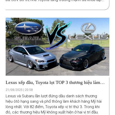
khoảng trống mà Mitsubishi Xforce và 7 mẫu xe khác để
lại.
Lexus xếp đầu, Toyota lọt TOP 3 thương hiệu làm
khách hàng hài lòng nhất
21/08/2025 | 20:58
Lexus và Subaru lần lượt đứng dầu danh sách thương
hiệu ôtô hạng sang và phổ thông làm khách hàng Mỹ hài
lòng nhất. Với 82 điểm, Toyota xếp vị trí thứ 3. Trong khi
đó, các thương hiệu Mỹ không xuất hiện ở hai vị trí đầu.