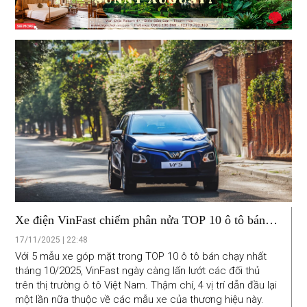
Xe điện VinFast chiếm phân nửa TOP 10 ô tô bán
chạy nhất Việt Nam tháng 10/2025
17/11/2025 | 22:48
Với 5 mẫu xe góp mặt trong TOP 10 ô tô bán chạy nhất
tháng 10/2025, VinFast ngày càng lấn lướt các đối thủ
trên thị trường ô tô Việt Nam. Thậm chí, 4 vị trí dẫn đầu lại
một lần nữa thuộc về các mẫu xe của thương hiệu này.