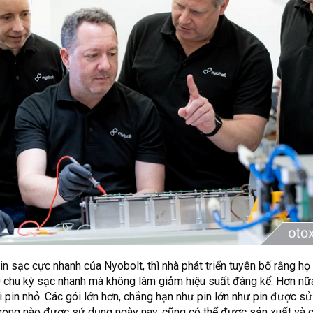
pin sạc cực nhanh của Nyobolt, thì nhà phát triển tuyên bố rằng họ
0 chu kỳ sạc nhanh mà không làm giảm hiệu suất đáng kể. Hơn nữ
i pin nhỏ. Các gói lớn hơn, chẳng hạn như pin lớn như pin được s
 trọng nào được sử dụng ngày nay, cũng có thể được sản xuất và 