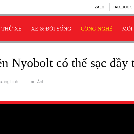
ZALO
FACEBOOK
THỬ XE
XE & ĐỜI SỐNG
CÔNG NGHỆ
MÔI
iện Nyobolt có thể sạc đầy
hương Linh
Ảnh: