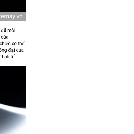
ó đã mời
 của
chiếc xe thể
hóng đại của
tinh tế.