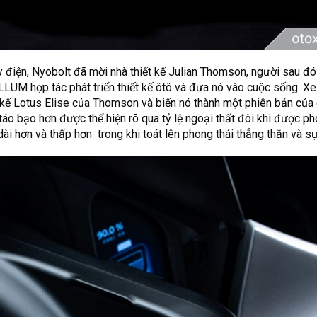
ạy điện, Nyobolt đã mời nhà thiết kế Julian Thomson, người sau đ
LLUM hợp tác phát triển thiết kế ôtô và đưa nó vào cuộc sống. Xe
kế Lotus Elise của Thomson và biến nó thành một phiên bản của 
táo bạo hơn được thể hiện rõ qua tỷ lệ ngoại thất đôi khi được p
 dài hơn và thấp hơn trong khi toát lên phong thái thẳng thắn và sự 