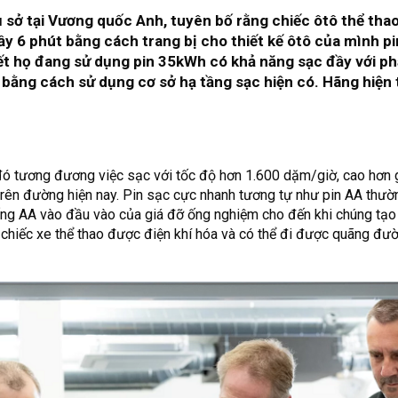
ụ sở tại Vương quốc Anh, tuyên bố rằng chiếc ôtô thể tha
ầy 6 phút bằng cách trang bị cho thiết kế ôtô của mình pi
iết họ đang sử dụng pin 35kWh có khả năng sạc đầy với ph
 bằng cách sử dụng cơ sở hạ tầng sạc hiện có. Hãng hiện
đó tương đương việc sạc với tốc độ hơn 1.600 dặm/giờ, cao hơn 
trên đường hiện nay. Pin sạc cực nhanh tương tự như pin AA thườ
ống AA vào đầu vào của giá đỡ ống nghiệm cho đến khi chúng tạo
và chiếc xe thể thao được điện khí hóa và có thể đi được quãng đ