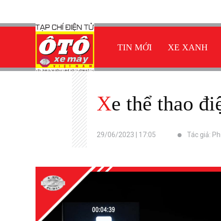
TIN MỚI
XE XANH
Xe thể thao đ
29/06/2023 | 17:05
Tác giả: P