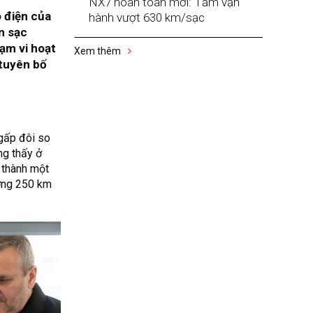
NX7 hoàn toàn mới: Tầm vận
o điện của
hành vượt 630 km/sạc
n sạc
ạm vi hoạt
Xem thêm
 tuyên bố
gấp đôi so
ng thấy ở
 thành một
ường 250 km