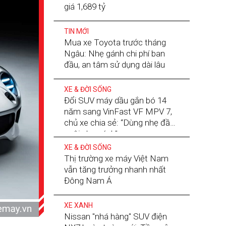
giá 1,689 tỷ
TIN MỚI
Mua xe Toyota trước tháng
Ngâu: Nhẹ gánh chi phí ban
đầu, an tâm sử dụng dài lâu
XE & ĐỜI SỐNG
Đổi SUV máy dầu gắn bó 14
năm sang VinFast VF MPV 7,
chủ xe chia sẻ: “Dùng nhẹ đầu,
nuôi nhẹ gánh”
XE & ĐỜI SỐNG
Thị trường xe máy Việt Nam
vẫn tăng trưởng nhanh nhất
Đông Nam Á
XE XANH
Nissan "nhá hàng" SUV điện