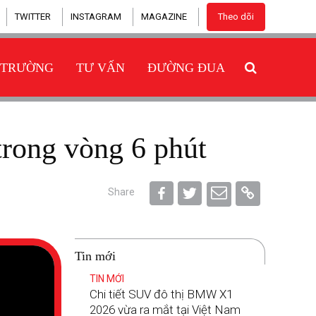
TWITTER
INSTAGRAM
MAGAZINE
Theo dõi
 TRƯỜNG
TƯ VẤN
ĐƯỜNG ĐUA
 trong vòng 6 phút
Share
Tin mới
TIN MỚI
Chi tiết SUV đô thị BMW X1
2026 vừa ra mắt tại Việt Nam