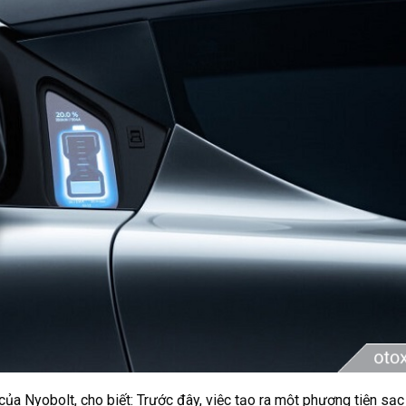
ủa Nyobolt, cho biết: Trước đây, việc tạo ra một phương tiện sạc