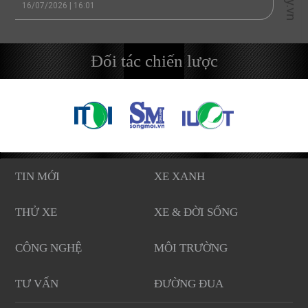
16/07/2026 | 16:01
Đối tác chiến lược
TIN MỚI
XE XANH
THỬ XE
XE & ĐỜI SỐNG
CÔNG NGHỆ
MÔI TRƯỜNG
TƯ VẤN
ĐƯỜNG ĐUA