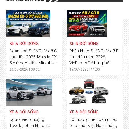
XE & ĐỜI SỐNG
XE & ĐỜI SỐNG
Doanh số SUV/CUV cỡ C
Phân khúc SUV/CUV cỡ B
nửa đầu 2026: Mazda CX-
nửa đầu năm 2026:
5 giữ ngôi đầu, Mitsubishi
VinFast VF 6 bứt phá
Destinator bứt phá
doanh số, Kia Seltos tăng
20/07/2026 | 08:02
19/07/2026 | 11:00
trưởng mạnh nhất
XE & ĐỜI SỐNG
XE & ĐỜI SỐNG
Người Việt chuộng
10 thương hiệu bán nhiều
Toyota, phân khúc xe
ô tô nhất Việt Nam tháng