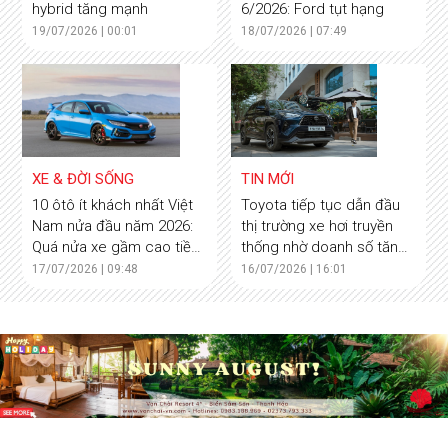
hybrid tăng mạnh
6/2026: Ford tụt hạng
19/07/2026 | 00:01
18/07/2026 | 07:49
XE & ĐỜI SỐNG
TIN MỚI
10 ôtô ít khách nhất Việt
Toyota tiếp tục dẫn đầu
Nam nửa đầu năm 2026:
thị trường xe hơi truyền
Quá nửa xe gầm cao tiền
thống nhờ doanh số tăng
tỷ nhập khẩu
mạnh
17/07/2026 | 09:48
16/07/2026 | 16:01