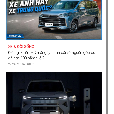
XE & ĐỜI SỐNG
Điều gì khiến MG mãi gây tranh cãi về nguồn gốc dù
đã hơn 100 năm tuổi?
24/07/2026 | 08:01