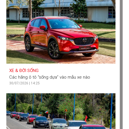
XE & ĐỜI SỐNG
Các hãng ô tô “sống dựa” vào mẫu xe nào
30/07/2026 | 14:25