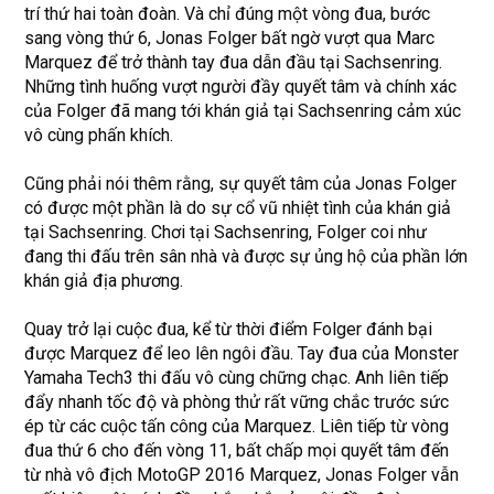
trí thứ hai toàn đoàn. Và chỉ đúng một vòng đua, bước
sang vòng thứ 6, Jonas Folger bất ngờ vượt qua Marc
Marquez để trở thành tay đua dẫn đầu tại Sachsenring.
Những tình huống vượt người đầy quyết tâm và chính xác
của Folger đã mang tới khán giả tại Sachsenring cảm xúc
vô cùng phấn khích.
Cũng phải nói thêm rằng, sự quyết tâm của Jonas Folger
có được một phần là do sự cổ vũ nhiệt tình của khán giả
tại Sachsenring. Chơi tại Sachsenring, Folger coi như
đang thi đấu trên sân nhà và được sự ủng hộ của phần lớn
khán giả địa phương.
Quay trở lại cuộc đua, kể từ thời điểm Folger đánh bại
được Marquez để leo lên ngôi đầu. Tay đua của Monster
Yamaha Tech3 thi đấu vô cùng chững chạc. Anh liên tiếp
đẩy nhanh tốc độ và phòng thử rất vững chắc trước sức
ép từ các cuộc tấn công của Marquez. Liên tiếp từ vòng
đua thứ 6 cho đến vòng 11, bất chấp mọi quyết tâm đến
từ nhà vô địch MotoGP 2016 Marquez, Jonas Folger vẫn