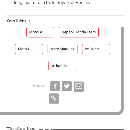
đồng, cạnh tranh Rolls-Royce và Bentley
Xem thêm
MotoGP
Repsol Honda Team
Moto3
Marc Marquez
xe Ducati
xe honda
Share
Tin tổng hợp