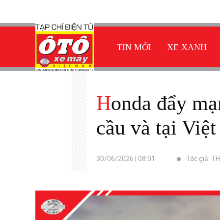
TIN MỚI
XE XANH
Honda đẩy mạnh sử dụng vật liệu tái chế trên dải xe máy toàn
cầu và tại Việ
30/06/2026 | 08:01
Tác giả: TH