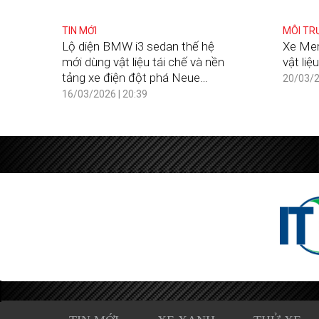
TIN MỚI
MÔI TR
Lộ diện BMW i3 sedan thế hệ
Xe Mer
mới dùng vật liệu tái chế và nền
vật liệ
tảng xe điện đột phá Neue
20/03/2
Klasse
16/03/2026 | 20:39