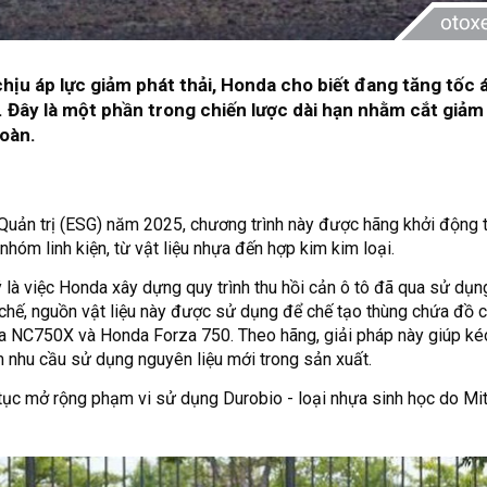
hịu áp lực giảm phát thải, Honda cho biết đang tăng tốc 
y. Đây là một phần trong chiến lược dài hạn nhằm cắt giảm
hoàn.
 Quản trị (ESG) năm 2025, chương trình này được hãng khởi động
 nhóm linh kiện, từ vật liệu nhựa đến hợp kim kim loại.
 là việc Honda xây dựng quy trình thu hồi cản ô tô đã qua sử dụ
ái chế, nguồn vật liệu này được sử dụng để chế tạo thùng chứa đồ
NC750X và Honda Forza 750. Theo hãng, giải pháp này giúp ké
ảm nhu cầu sử dụng nguyên liệu mới trong sản xuất.
p tục mở rộng phạm vi sử dụng Durobio - loại nhựa sinh học do Mi