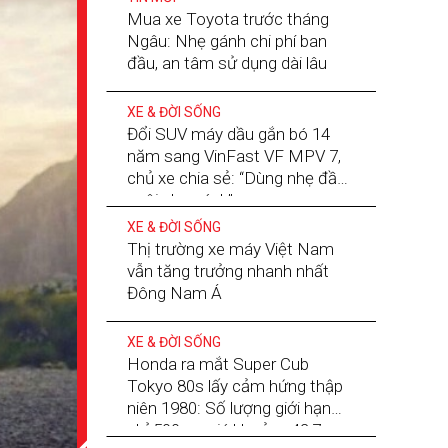
Mua xe Toyota trước tháng
Ngâu: Nhẹ gánh chi phí ban
đầu, an tâm sử dụng dài lâu
XE & ĐỜI SỐNG
Đổi SUV máy dầu gắn bó 14
năm sang VinFast VF MPV 7,
chủ xe chia sẻ: “Dùng nhẹ đầu,
nuôi nhẹ gánh”
XE & ĐỜI SỐNG
Thị trường xe máy Việt Nam
vẫn tăng trưởng nhanh nhất
Đông Nam Á
XE & ĐỜI SỐNG
Honda ra mắt Super Cub
Tokyo 80s lấy cảm hứng thập
niên 1980: Số lượng giới hạn
chỉ 500 xe, giá khoảng 42,7