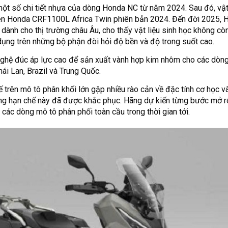
 một số chi tiết nhựa của dòng Honda NC từ năm 2024. Sau đó, vật
ên Honda CRF1100L Africa Twin phiên bản 2024. Đến đời 2025, H
nh cho thị trường châu Âu, cho thấy vật liệu sinh học không còn
 dụng trên những bộ phận đòi hỏi độ bền và độ trong suốt cao.
ghệ đúc áp lực cao để sản xuất vành hợp kim nhôm cho các dòn
hái Lan, Brazil và Trung Quốc.
 trên mô tô phân khối lớn gặp nhiều rào cản về đặc tính cơ học v
hững hạn chế này đã được khắc phục. Hãng dự kiến từng bước mở r
các dòng mô tô phân phối toàn cầu trong thời gian tới.