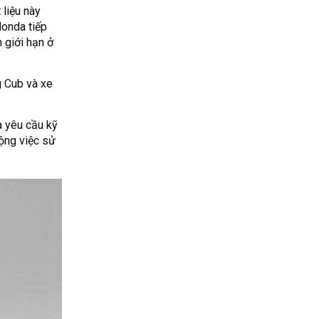
 liệu này
onda tiếp
 giới hạn ở
g Cub và xe
à yêu cầu kỹ
ộng việc sử