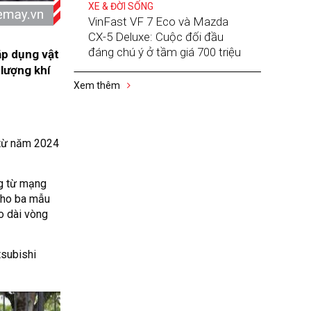
triệu đồng
XE & ĐỜI SỐNG
VinFast VF 7 Eco và Mazda
CX-5 Deluxe: Cuộc đối đầu
đáng chú ý ở tầm giá 700 triệu
áp dụng vật
 lượng khí
Xem thêm
 từ năm 2024
ng từ mạng
 cho ba mẫu
o dài vòng
tsubishi