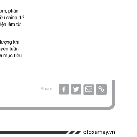
gom, phân
iều chỉnh để
iện làm từ
lượng khí
uyên tuần
a mục tiêu
Share
otoxemay.vn