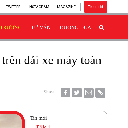
TWITTER
INSTAGRAM
MAGAZINE
Theo dõi
 TRƯỜNG
TƯ VẤN
ĐƯỜNG ĐUA
Share
Tin mới
TIN MỚI