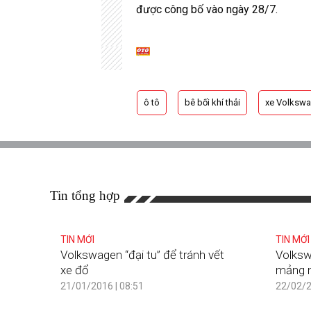
được công bố vào ngày 28/7.
ô tô
bê bối khí thải
xe Volksw
Tin tổng hợp
TIN MỚI
TIN MỚI
Volkswagen “đại tu” để tránh vết
Volksw
xe đổ
mảng n
21/01/2016 | 08:51
22/02/2