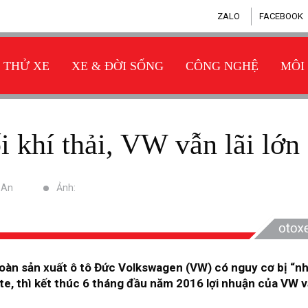
ZALO
FACEBOOK
THỬ XE
XE & ĐỜI SỐNG
CÔNG NGHỆ
MÔI
ối khí thải, VW vẫn lãi lớn
ỹ An
Ảnh:
đoàn sản xuất ô tô Đức Volkswagen (VW) có nguy cơ bị “n
ate, thì kết thúc 6 tháng đầu năm 2016 lợi nhuận của VW 