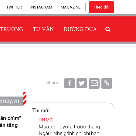
TWITTER
INSTAGRAM
MAGAZINE
Theo dõi
 TRƯỜNG
TƯ VẤN
ĐƯỜNG ĐUA
Share
Tin mới
hấn chìm”
TIN MỚI
vẫn tăng
Mua xe Toyota trước tháng
Ngâu: Nhẹ gánh chi phí ban