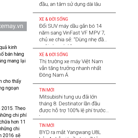
đầu, an tâm sử dụng dài lâu
XE & ĐỜI SỐNG
Đổi SUV máy dầu gắn bó 14
năm sang VinFast VF MPV 7,
chủ xe chia sẻ: “Dùng nhẹ đầu,
nuôi nhẹ gánh”
quả kinh
số bán hàng
XE & ĐỜI SỐNG
ũng mang lại
Thị trường xe máy Việt Nam
vẫn tăng trưởng nhanh nhất
Đông Nam Á
n cho thấy
òng ngoạn
TIN MỚI
Mitsubishi tung ưu đãi lớn
tháng 8: Destinator lần đầu
m 2015. Theo
được hỗ trợ 100% lệ phí trước
những chi phí
bạ
 chữa hơn 11
TIN MỚI
 những chi
BYD ra mắt Yangwang U8L
ăm 2016 sẽ