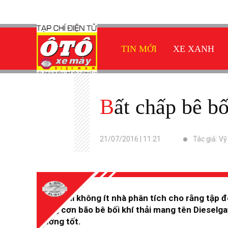
TIN MỚI
XE XANH
Bất chấp bê b
21/07/2016 | 11:21
Tác giả: V
Trong khi không ít nhà phân tích cho rằng tập 
trong cơn bão bê bối khí thải mang tên Dieselg
trưởng tốt.