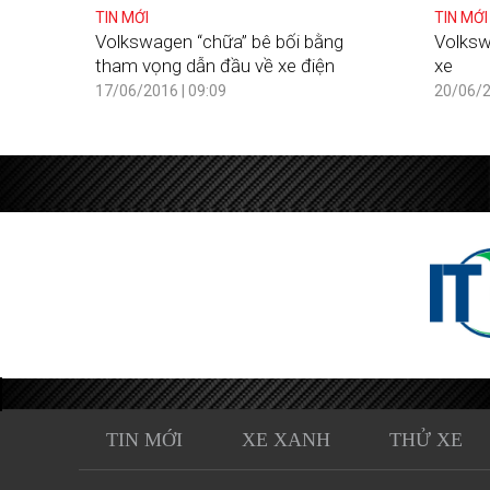
TIN MỚI
TIN MỚI
Volkswagen “chữa” bê bối bằng
Volksw
tham vọng dẫn đầu về xe điện
xe
17/06/2016 | 09:09
20/06/2
TIN MỚI
XE XANH
THỬ XE