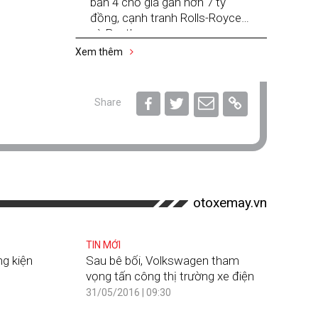
bản 4 chỗ giá gần hơn 7 tỷ
đồng, cạnh tranh Rolls-Royce
và Bentley
Xem thêm
Share
otoxemay.vn
TIN MỚI
g kiện
Sau bê bối, Volkswagen tham
vọng tấn công thị trường xe điện
31/05/2016 | 09:30