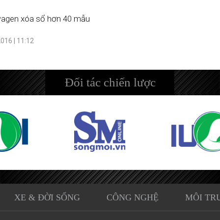
agen xóa sổ hơn 40 mẫu
016 | 11:12
Đối tác chiến lược
XE & ĐỜI SỐNG
CÔNG NGHỆ
MÔI TR