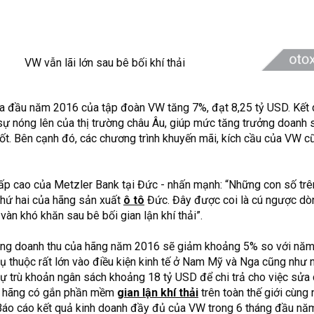
 đầu năm 2016 của tập đoàn VW tăng 7%, đạt 8,25 tỷ USD. Kết 
sự nóng lên của thị trường châu Âu, giúp mức tăng trưởng doanh 
tốt. Bên cạnh đó, các chương trình khuyến mãi, kích cầu của VW c
cấp cao của Metzler Bank tại Đức - nhấn mạnh: “Những con số trê
 thứ hai của hãng sản xuất
ô tô
Đức. Đây được coi là cú ngược d
àn khó khăn sau bê bối gian lận khí thải”.
ổng doanh thu của hãng năm 2016 sẽ giảm khoảng 5% so với nă
hụ thuộc rất lớn vào điều kiện kinh tế ở Nam Mỹ và Nga cũng như 
ự trù khoản ngân sách khoảng 18 tỷ USD để chi trả cho việc sửa
ủa hãng có gắn phần mềm
gian lận khí thải
trên toàn thế giới cùng
. Báo cáo kết quả kinh doanh đầy đủ của VW trong 6 tháng đầu n