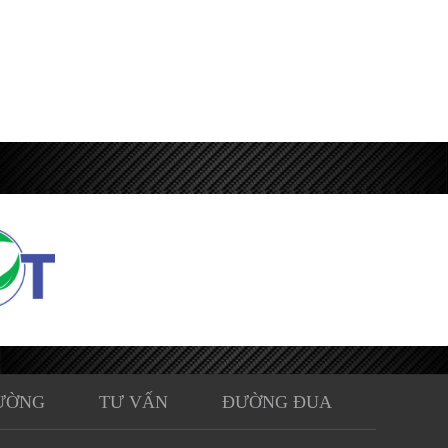
ƯỜNG
TƯ VẤN
ĐƯỜNG ĐUA