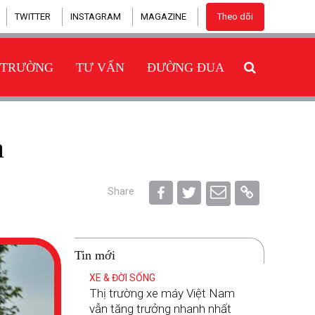
TWITTER
INSTAGRAM
MAGAZINE
Theo dõi
 TRƯỜNG
TƯ VẤN
ĐƯỜNG ĐUA
n
Share
Tin mới
XE & ĐỜI SỐNG
Thị trường xe máy Việt Nam
vẫn tăng trưởng nhanh nhất