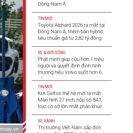
Đông Nam Á
TIN MỚI
Toyota Alphard 2026 ra mắt tại
Đông Nam Á, thêm bản hybrid
tiêu chuẩn giá từ 2,82 tỷ đồng
XE & ĐỜI SỐNG
Phát minh giúp cứu hơn 1 triệu
người và quyết định định hình
thương hiệu Volvo suốt hơn 60
năm
TIN MỚI
KIA Seltos thế hệ mới ra mắt:
Màn hình 27 inch, hộp số 8AT,
trục cơ sở lớn nhất phân khúc
XE XANH
Thị trường Việt Nam sắp đón