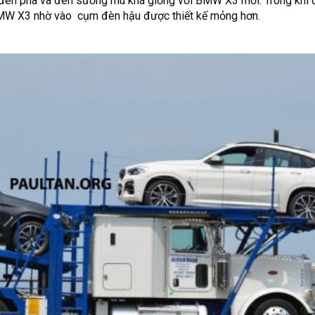
 đèn pha và đèn sương mù khá giống với BMW X3 mới. Trong khi đ
BMW X3 nhờ vào cụm đèn hậu được thiết kế mỏng hơn.