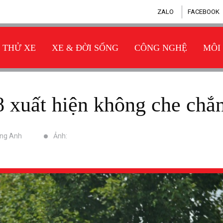
ZALO
FACEBOOK
THỬ XE
XE & ĐỜI SỐNG
CÔNG NGHỆ
MÔI
 xuất hiện không che chắ
ồng Anh
Ảnh: