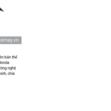
ên bản thể
 Honda
công nghệ
inh, chìa