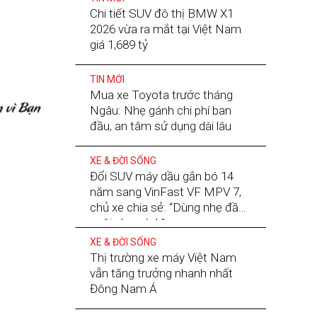
Chi tiết SUV đô thị BMW X1
2026 vừa ra mắt tại Việt Nam
giá 1,689 tỷ
TIN MỚI
Mua xe Toyota trước tháng
Ngâu: Nhẹ gánh chi phí ban
đầu, an tâm sử dụng dài lâu
XE & ĐỜI SỐNG
Đổi SUV máy dầu gắn bó 14
năm sang VinFast VF MPV 7,
chủ xe chia sẻ: “Dùng nhẹ đầu,
nuôi nhẹ gánh”
XE & ĐỜI SỐNG
Thị trường xe máy Việt Nam
vẫn tăng trưởng nhanh nhất
Đông Nam Á