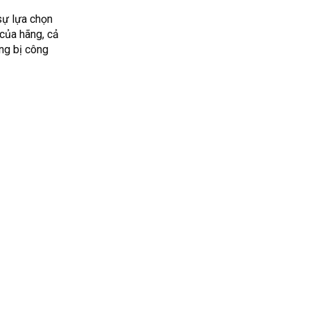
sự lựa chọn
của hãng, cả
ng bị công