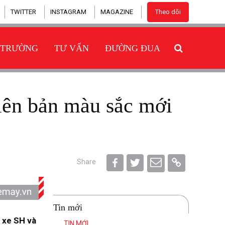
TWITTER
INSTAGRAM
MAGAZINE
Theo dõi
 TRƯỜNG
TƯ VẤN
ĐƯỜNG ĐUA
Share
Tin mới
 xe SH và
TIN MỚI