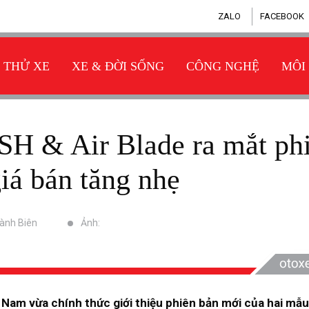
ZALO
FACEBOOK
THỬ XE
XE & ĐỜI SỐNG
CÔNG NGHỆ
MÔI
giá bán tăng nhẹ
hành Biên
Ảnh:
 Nam vừa chính thức giới thiệu phiên bản mới của hai mẫu