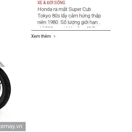
XE & ĐỜI SỐNG
Honda ra mắt Super Cub
Tokyo 80s lấy cảm hứng thập
niên 1980: Số lượng giới hạn
chỉ 500 xe, giá khoảng 42,7
triệu đồng
Xem thêm