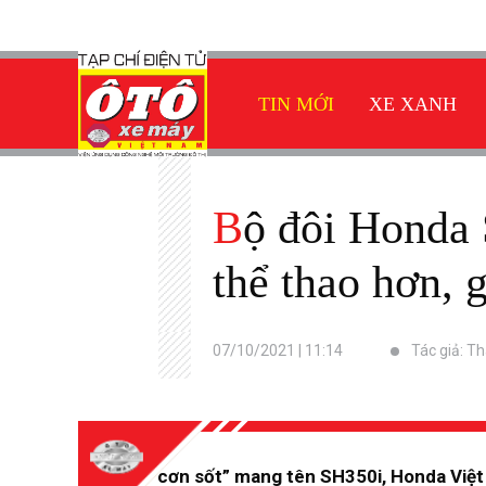
TIN MỚI
XE XANH
Bộ đôi Honda SH & Air Blade ra mắt phiên bản màu sắc mới
thể thao hơn, 
07/10/2021 | 11:14
Tác giả: T
Tiếp nối “cơn sốt” mang tên SH350i, Honda Việt