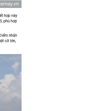
ết hợp này
ố, phù hợp
 Điểm nhấn
t cỡ lớn,