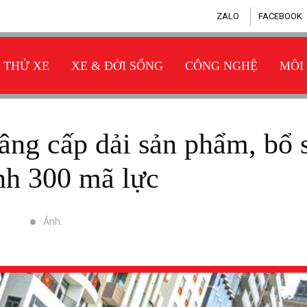
ZALO
FACEBOOK
THỬ XE
XE & ĐỜI SỐNG
CÔNG NGHỆ
MÔI
h 300 mã lực
Ảnh: