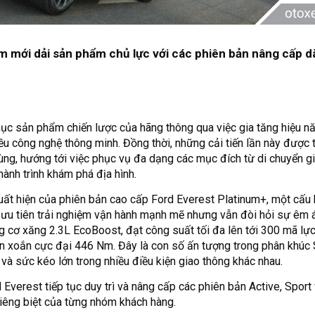
àm mới dải sản phẩm chủ lực với các phiên bản nâng cấp 
ục sản phẩm chiến lược của hãng thông qua việc gia tăng hiệu nă
iều công nghệ thông minh. Đồng thời, những cải tiến lần này được t
ùng, hướng tới việc phục vụ đa dạng các mục đích từ di chuyển gi
hành trình khám phá địa hình.
uất hiện của phiên bản cao cấp Ford Everest Platinum+, một cấu 
ưu tiên trải nghiệm vận hành mạnh mẽ nhưng vẫn đòi hỏi sự êm 
g cơ xăng 2.3L EcoBoost, đạt công suất tối đa lên tới 300 mã lực
 xoắn cực đại 446 Nm. Đây là con số ấn tượng trong phân khúc 
 và sức kéo lớn trong nhiều điều kiện giao thông khác nhau.
 Everest tiếp tục duy trì và nâng cấp các phiên bản Active, Sport
 riêng biệt của từng nhóm khách hàng.