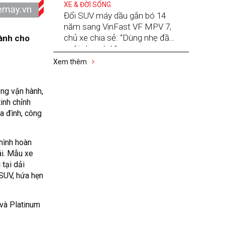
XE & ĐỜI SỐNG
Đổi SUV máy dầu gắn bó 14
năm sang VinFast VF MPV 7,
chủ xe chia sẻ: “Dùng nhẹ đầu,
dành cho
nuôi nhẹ gánh”
Xem thêm
ng vận hành,
inh chỉnh
a đình, công
hình hoàn
ái. Mẫu xe
 tại dải
SUV, hứa hẹn
 và Platinum