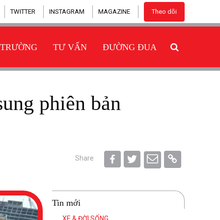
TWITTER
INSTAGRAM
MAGAZINE
Theo dõi
 TRƯỜNG
TƯ VẤN
ĐƯỜNG ĐUA
Share
Tin mới
XE & ĐỜI SỐNG