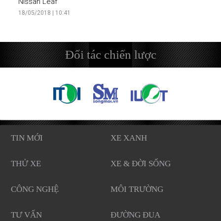
Nissan Leaf
18/05/2018 | 10:41
Đối tác chiến lược
TIN MỚI
XE XANH
THỬ XE
XE & ĐỜI SỐNG
CÔNG NGHỆ
MÔI TRƯỜNG
TƯ VẤN
ĐƯỜNG ĐUA