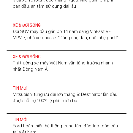
Mua xe Toyota trước tháng Ngâu: Nhẹ gánh chi phí
ban đầu, an tâm sử dụng dài lâu
XE & ĐỜI SỐNG
Đổi SUV máy dầu gắn bó 14 năm sang VinFast VF
MPV 7, chủ xe chia sẻ: “Dùng nhẹ đầu, nuôi nhẹ gánh”
XE & ĐỜI SỐNG
Thị trường xe máy Việt Nam vẫn tăng trưởng nhanh
nhất Đông Nam Á
TIN MỚI
Mitsubishi tung ưu đãi lớn tháng 8: Destinator lần đầu
được hỗ trợ 100% lệ phí trước bạ
TIN MỚI
Ford hoàn thiện hệ thống trung tâm đào tạo toàn cầu
tại Việt Nam