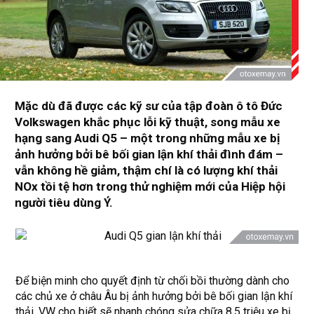
Mặc dù đã được các kỹ sư của tập đoàn ô tô Đức
Volkswagen khắc phục lỗi kỹ thuật, song mẫu xe
hạng sang Audi Q5 – một trong những mẫu xe bị
ảnh hưởng bởi bê bối gian lận khí thải đình đám –
vẫn không hề giảm, thậm chí là có lượng khí thải
NOx tồi tệ hơn trong thử nghiệm mới của Hiệp hội
người tiêu dùng Ý.
Để biện minh cho quyết định từ chối bồi thường dành cho
các chủ xe ở châu Âu bị ảnh hưởng bởi bê bối gian lận khí
thải, VW cho biết sẽ nhanh chóng sửa chữa 8,5 triệu xe bị