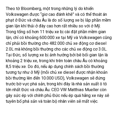
Theo tờ Bloomberg, một trong những lý do khiến
Volkswagen được “giơ cao đánh khẽ” và có thể thoát án
phạt ở Đức và châu Âu là do số lượng xe bị lắp phần mềm
gian lận khí thải ở đây cao hơn rất nhiều so với ở Mỹ.
Trong tổng số hơn 11 triệu xe bị cài đặt phần mềm gian
lận, chỉ có khoảng 600.000 xe tại Mỹ và Volkswagen cũng
chỉ phải bồi thường cho 482.000 chủ xe động cơ diesel
2.0L mà không bồi thường cho các chủ xe động cơ 3.0L.
Tại Đức, số lượng xe bị ảnh hưởng bởi bê bối gian lận là
khoảng 2 triệu xe, trong khi trên toàn châu Âu có khoảng
8,5 triệu xe. Do đó, nếu áp dụng chính sách bồi thường
tương tự như ở Mỹ (mỗi chủ xe diesel được nhận khoản
bồi thường lên đến 10.000 USD), Volkswagen sẽ đứng
trước bờ vực phá sản, trong khi đây là nhà sản xuất ô tô
lớn nhất Đức và châu Âu. CEO VW Matthias Mueller còn
gây sức ép với chính phủ Đức nếu ép quá hãng xe này sẽ
tuyên bố phá sản và toàn bộ nhân viên sẽ mất việc.