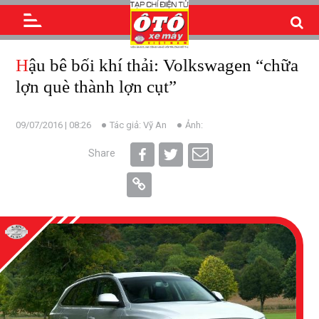
Hậu bê bối khí thải: Volkswagen “chữa
lợn què thành lợn cụt”
09/07/2016 | 08:26
Tác giả: Vỹ An
Ảnh:
Share