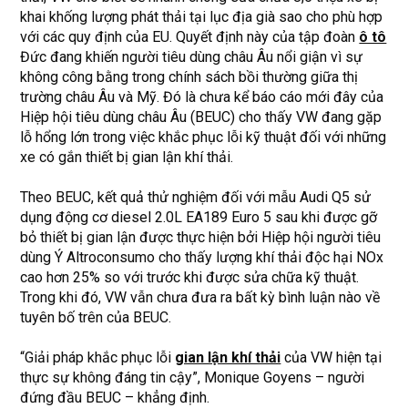
khai khống lượng phát thải tại lục địa già sao cho phù hợp
với các quy định của EU. Quyết định này của tập đoàn
ô tô
Đức đang khiến người tiêu dùng châu Âu nổi giận vì sự
không công bằng trong chính sách bồi thường giữa thị
trường châu Âu và Mỹ. Đó là chưa kể báo cáo mới đây của
Hiệp hội tiêu dùng châu Âu (BEUC) cho thấy VW đang gặp
lỗ hổng lớn trong việc khắc phục lỗi kỹ thuật đối với những
xe có gắn thiết bị gian lận khí thải.
Theo BEUC, kết quả thử nghiệm đối với mẫu Audi Q5 sử
dụng động cơ diesel 2.0L EA189 Euro 5 sau khi được gỡ
bỏ thiết bị gian lận được thực hiện bởi Hiệp hội người tiêu
dùng Ý Altroconsumo cho thấy lượng khí thải độc hại NOx
cao hơn 25% so với trước khi được sửa chữa kỹ thuật.
Trong khi đó, VW vẫn chưa đưa ra bất kỳ bình luận nào về
tuyên bố trên của BEUC.
“Giải pháp khắc phục lỗi
gian lận khí thải
của VW hiện tại
thực sự không đáng tin cậy”, Monique Goyens – người
đứng đầu BEUC – khẳng định.