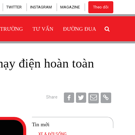
TWITTER
INSTAGRAM
MAGAZINE
Theo dõi
 TRƯỜNG
TƯ VẤN
ĐƯỜNG ĐUA
Share
Tin mới
XE & ĐỜI SỐNG