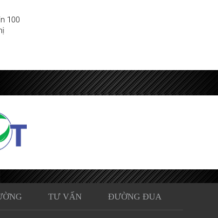
in 100
ị
ƯỜNG
TƯ VẤN
ĐƯỜNG ĐUA