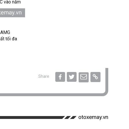
 C vào năm
es-AMG
ất tối đa
Share
otoxemay.vn