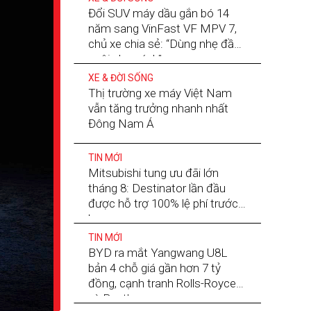
Đổi SUV máy dầu gắn bó 14
năm sang VinFast VF MPV 7,
chủ xe chia sẻ: “Dùng nhẹ đầu,
nuôi nhẹ gánh”
XE & ĐỜI SỐNG
Thị trường xe máy Việt Nam
vẫn tăng trưởng nhanh nhất
Đông Nam Á
TIN MỚI
Mitsubishi tung ưu đãi lớn
tháng 8: Destinator lần đầu
được hỗ trợ 100% lệ phí trước
bạ
TIN MỚI
BYD ra mắt Yangwang U8L
bản 4 chỗ giá gần hơn 7 tỷ
đồng, cạnh tranh Rolls-Royce
và Bentley