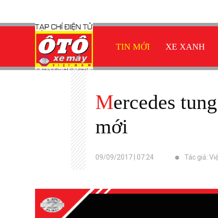
TIN MỚI
XE XANH
Mercedes tung concept mẫu hatchback chạy điện hoàn toàn
mới
09/09/2017 | 07:24
Tác giả: Vi