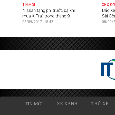
TIN MỚI
XE & ĐỜ
Nissan tặng phí trước bạ khi
Bảo kê 
mua X-Trail trong tháng 9
Sài Gò
08/09/2017 | 15:42
08/09/2
TIN MỚI
XE XANH
THỬ XE