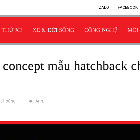
ZALO
FACEBOOK
THỬ XE
XE & ĐỜI SỐNG
CÔNG NGHỆ
MÔI
ệt Hoàng
Ảnh: