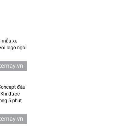
ư mẫu xe
với logo ngôi
 Concept đầu
 Khi được
ong 5 phút,