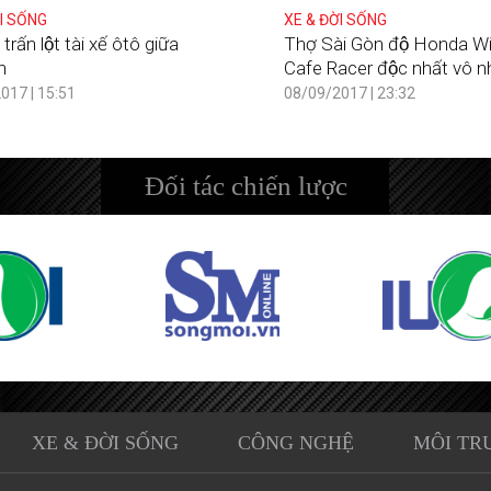
I SỐNG
XE & ĐỜI SỐNG
trấn lột tài xế ôtô giữa
Thợ Sài Gòn độ Honda W
n
Cafe Racer độc nhất vô nh
017 | 15:51
08/09/2017 | 23:32
Đối tác chiến lược
XE & ĐỜI SỐNG
CÔNG NGHỆ
MÔI TR