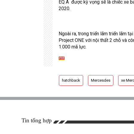
EQ A được kỳ vọng sẽ là chiếc xe b
2020.
Ngoài ra, trong triển lãm triển lãm 
Project ONE với nội thất 2 chỗ và c
1.000 mã lực.
hatchback
Mercesdes
xe Mer
Tin tổng hợp