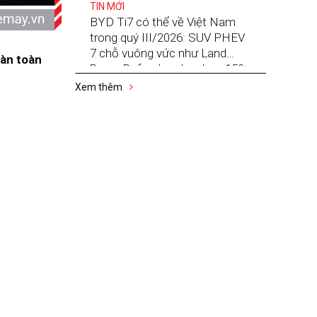
TIN MỚI
BYD Ti7 có thể về Việt Nam
trong quý III/2026: SUV PHEV
7 chỗ vuông vức như Land
àn toàn
Rover Defender, chạy hơn 150
km không tốn xăng
Xem thêm