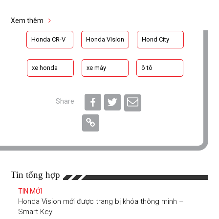
Xem thêm
Honda CR-V
Honda Vision
Hond City
xe honda
xe máy
ô tô
Share
Tin tổng hợp
TIN MỚI
Honda Vision mới được trang bị khóa thông minh –
Smart Key