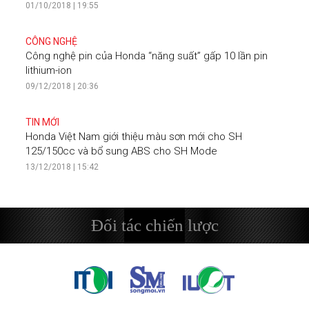
01/10/2018 | 19:55
CÔNG NGHỆ
Công nghệ pin của Honda “năng suất” gấp 10 lần pin
lithium-ion
09/12/2018 | 20:36
TIN MỚI
Honda Việt Nam giới thiệu màu sơn mới cho SH
125/150cc và bổ sung ABS cho SH Mode
13/12/2018 | 15:42
Đối tác chiến lược