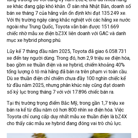
xe khác đang gặp khó khăn. Ở sân nhà Nhật Bản, doanh số
bán xe tháng 7 của hãng vẫn ổn định khi đạt 135.249 xe.
Với thị trường ngày càng khắc nghiệt với các hãng xe nước
ngoài như Trung Quốc, Toyota vẫn bán được 151.669
chiếc nhờ mẫu xe điện bZ3X liên doanh với GAC và danh
mục xe hybrid phong phú.
Lũy kế 7 tháng đầu năm 2025, Toyota đã giao 6.058.731
xe đến tay người dùng. Trong đó, hơn 2,9 triệu xe điện hóa,
bao gồm xe thuần điện và xe hybrid, chiếm khoảng 40%
tổng lượng ô tô mà hãng đã bán ra trên phạm vi toàn cầu.
Dù xe thuần điện chỉ chiếm chưa đầy 100 nghìn chiếc kể
từ đầu năm 2025, nhưng phân khúc này cũng đạt doanh
số kỷ lục trong tháng 7 với với 17.896 chiếc bán ra.
Tại thị trường trọng điểm Bắc Mỹ, trong gần 1,7 triệu xe
bán ra kể từ đầu năm có hơn 800 nhìn xe điện hóa. Việc
Toyota chỉ cung cấp duy nhất mẫu xe thuần điện là bZ4X
cho thấy các mẫu xe hybrid đang đóng vai trò chủ lực.