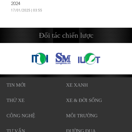
2024
17/01/2025 | 03:55
Đối tác chiến lược
TIN MỚI
XE XANH
THỬ XE
XE & ĐỜI SỐNG
CÔNG NGHỆ
MÔI TRƯỜNG
TƯ VẤN
ĐƯỜNG ĐUA