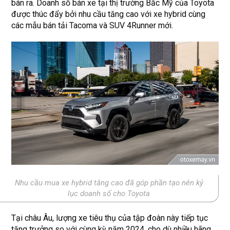
bán ra. Doanh số bán xe tại thị trường Bắc Mỹ của Toyota
được thúc đẩy bởi nhu cầu tăng cao với xe hybrid cùng
các mẫu bán tải Tacoma và SUV 4Runner mới.
Nhu cầu mua xe hybrid tăng cao đã góp phần tạo nên kỷ
lục doanh số cho Toyota
Tại châu Âu, lượng xe tiêu thụ của tập đoàn này tiếp tục
tăng trưởng so với cùng kỳ năm 2024, cho dù nhiều hãng