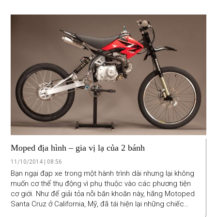
Moped địa hình – gia vị lạ của 2 bánh
11/10/2014 | 08:56
Bạn ngại đạp xe trong một hành trình dài nhưng lại không
muốn cơ thể thụ động vì phụ thuộc vào các phương tiện
cơ giới. Như để giải tỏa nỗi băn khoăn này, hãng Motoped
Santa Cruz ở California, Mỹ, đã tái hiện lại những chiếc
moped off-road độc đáo - một sản phẩm tinh tế kết hợp