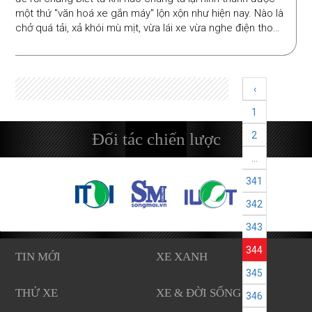
một thứ "văn hoá xe gắn máy" lộn xộn như hiện nay. Nào là
chở quá tải, xả khói mù mịt, vừa lái xe vừa nghe điện thoại,
đi dàn hàng ngang 3-4 xe chiếm hết đường... những điều
ấy đã khiến rất nhiều người nước ngoài tới Việt Nam ngạc
nhiên, khiến họ phải "xuống bút" biếm hoạ những "tật xấu"
ấy và đăng tải trên web của mình. Chúng ta nghĩ sao khi
‹
thấy hình ảnh mình như thế?
1
Đối tác chiến lược
2
...
341
342
343
344
TIN MỚI
XE XANH
345
THỬ XE
XE & ĐỜI SỐNG
346