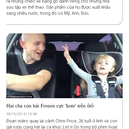
ra những chiếc xe bằng gỗ dành riêng cho những nhà
sưu tập xe thể thao. Sản phẩm của họ được xuất khẩu
sang nhiều nước, trong đó có Mỹ, Anh, Đức.
Hai cha con hát Frozen cực 'kute' trên ôtô
08/10/2014 | 10:08
Đoạn video quay lại cảnh Chris Price, 26 tuổi ở Anh và con
gái rượu cùng hát lại ca khúc Let it Go trong bộ phim hoạt