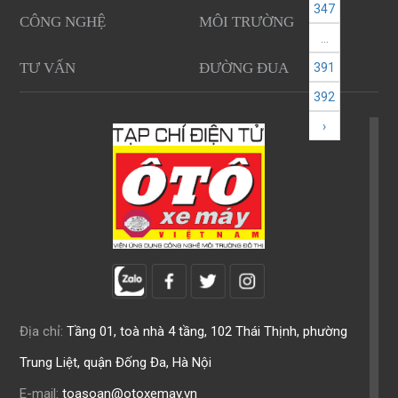
347
CÔNG NGHỆ
MÔI TRƯỜNG
...
TƯ VẤN
ĐƯỜNG ĐUA
391
392
›
Địa chỉ:
Tầng 01, toà nhà 4 tầng, 102 Thái Thịnh, phường
Trung Liệt, quận Đống Đa, Hà Nội
E-mail:
toasoan@otoxemay.vn