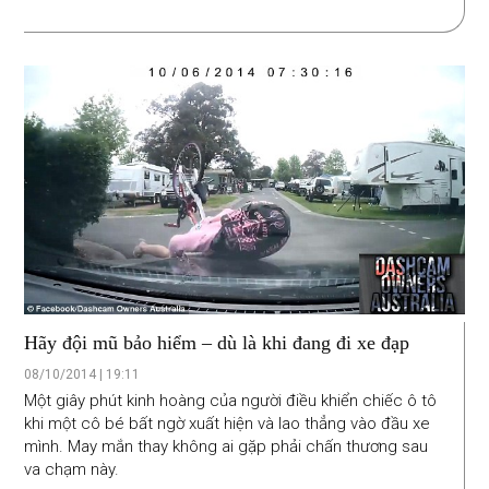
mạnh mẽ, khung sườn vững chắc và hệ thống treo thể
thao tuyệt đỉnh. Khả năng vận hành của dòng xe này thì
không ai có thể bàn cãi.
Hãy đội mũ bảo hiểm – dù là khi đang đi xe đạp
08/10/2014 | 19:11
Một giây phút kinh hoàng của người điều khiển chiếc ô tô
khi một cô bé bất ngờ xuất hiện và lao thẳng vào đầu xe
mình. May mắn thay không ai gặp phải chấn thương sau
va chạm này.