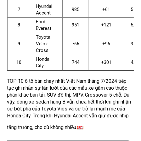
Hyundai
7
985
+61
5.97
Accent
Ford
8
951
+121
5.39
Everest
Toyota
9
Veloz
766
+96
3.53
Cross
Honda
10
744
+301
4.06
City
TOP 10 ô tô bán chạy nhất Việt Nam tháng 7/2024 tiếp
tục ghi nhận sự lấn lướt của các mẫu xe gầm cao thuộc
phân khúc bán tải, SUV đô thị, MPV, Crossover 5 chỗ. Dù
vậy, dòng xe sedan hạng B vẫn chưa hết thời khi ghi nhận
sự bứt phá của Toyota Vios và sự trở lại mạnh mẽ của
Honda City. Trong khi Hyundai Accent vẫn giữ được nhịp
tăng trưởng, cho dù không nhiều.