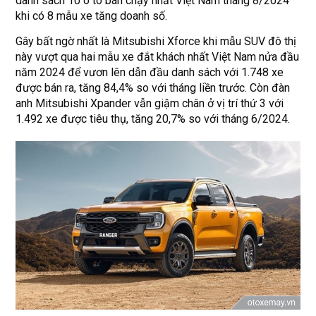
danh sách 10 ô tô bán chạy nhất Việt Nam tháng 8/2024
khi có 8 mẫu xe tăng doanh số.
Gây bất ngờ nhất là Mitsubishi Xforce khi mẫu SUV đô thị
này vượt qua hai mẫu xe đắt khách nhất Việt Nam nửa đầu
năm 2024 để vươn lên dẫn đầu danh sách với 1.748 xe
được bán ra, tăng 84,4% so với tháng liền trước. Còn đàn
anh Mitsubishi Xpander vẫn giậm chân ở vị trí thứ 3 với
1.492 xe được tiêu thụ, tăng 20,7% so với tháng 6/2024.