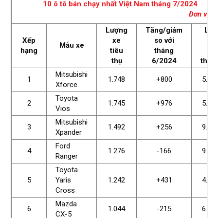
10 ô tô bán chạy nhất Việt Nam tháng 7/2024
Đơn vị: x
Lượng
Tăng/giảm
Lũy
Xếp
xe
so với
kế
Mẫu xe
hạng
tiêu
tháng
7
thụ
6/
202
4
thán
Mitsubishi
1
1.748
+800
5.63
Xforce
Toyota
2
1.745
+976
5.96
Vios
Mitsubishi
3
1.492
+256
9.26
Xpander
Ford
4
1.276
-166
9.01
Ranger
Toyota
5
Yaris
1.242
+431
4.99
Cross
Mazda
6
1.044
-215
6.31
CX-5