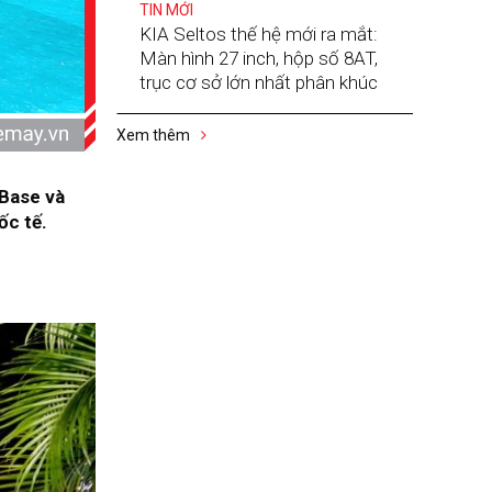
TIN MỚI
KIA Seltos thế hệ mới ra mắt:
Màn hình 27 inch, hộp số 8AT,
trục cơ sở lớn nhất phân khúc
Xem thêm
 Base và
ốc tế.