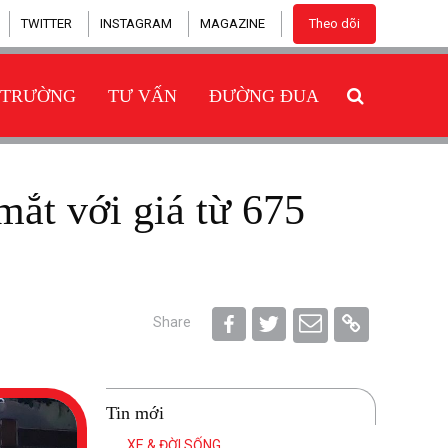
TWITTER
INSTAGRAM
MAGAZINE
Theo dõi
 TRƯỜNG
TƯ VẤN
ĐƯỜNG ĐUA
Share
Tin mới
XE & ĐỜI SỐNG