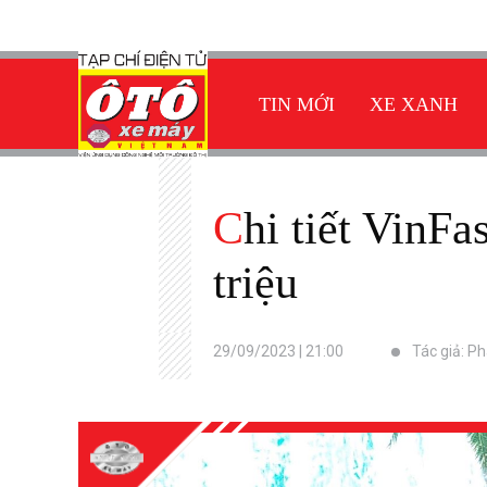
TIN MỚI
XE XANH
Chi tiết VinFast VF6 2023 chính thức ra mắt với giá từ 675
triệu
29/09/2023 | 21:00
Tác giả: P