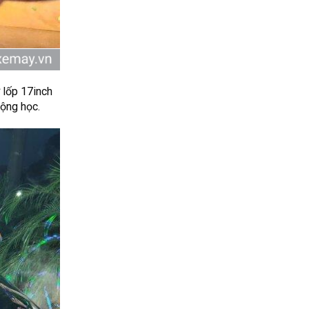
 lốp 17inch
động học.