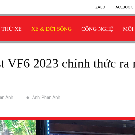
ZALO
FACEBOOK
THỬ XE
XE & ĐỜI SỐNG
CÔNG NGHỆ
MÔI
han Anh
Ảnh: Phan Anh