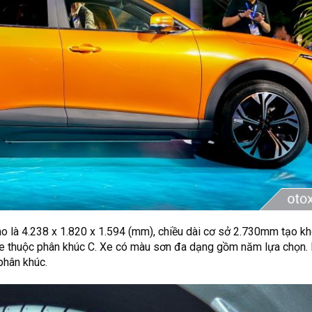
ao là 4.238 x 1.820 x 1.594 (mm), chiều dài cơ sở 2.730mm tạo kh
e thuộc phân khúc C. Xe có màu sơn đa dạng gồm năm lựa chọn.
hân khúc.