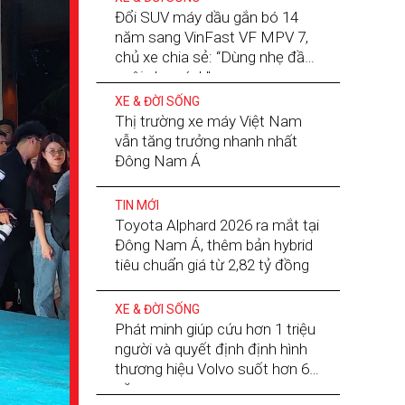
Đổi SUV máy dầu gắn bó 14
năm sang VinFast VF MPV 7,
chủ xe chia sẻ: “Dùng nhẹ đầu,
nuôi nhẹ gánh”
XE & ĐỜI SỐNG
Thị trường xe máy Việt Nam
vẫn tăng trưởng nhanh nhất
Đông Nam Á
TIN MỚI
Toyota Alphard 2026 ra mắt tại
Đông Nam Á, thêm bản hybrid
tiêu chuẩn giá từ 2,82 tỷ đồng
XE & ĐỜI SỐNG
Phát minh giúp cứu hơn 1 triệu
người và quyết định định hình
thương hiệu Volvo suốt hơn 60
năm