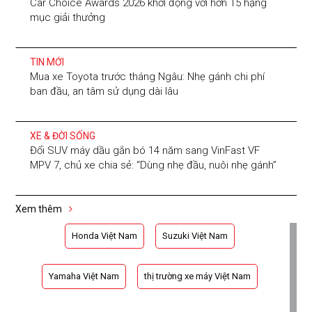
Car Choice Awards 2026 khởi động với hơn 15 hạng
mục giải thưởng
TIN MỚI
Mua xe Toyota trước tháng Ngâu: Nhẹ gánh chi phí
ban đầu, an tâm sử dụng dài lâu
XE & ĐỜI SỐNG
Đổi SUV máy dầu gắn bó 14 năm sang VinFast VF
MPV 7, chủ xe chia sẻ: “Dùng nhẹ đầu, nuôi nhẹ gánh”
Xem thêm
Honda Việt Nam
Suzuki Việt Nam
Yamaha Việt Nam
thị trường xe máy Việt Nam