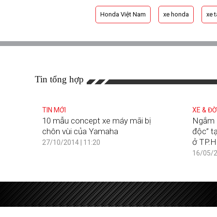
Honda Việt Nam
xe honda
xe 
Tin tổng hợp
TIN MỚI
XE & ĐỜ
10 mẫu concept xe máy mãi bị
Ngắm l
chôn vùi của Yamaha
độc” t
ở TP.
27/10/2014 | 11:20
16/05/2