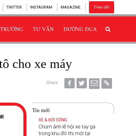
TWITTER
INSTAGRAM
MAGAZINE
Theo dõi
 TRƯỜNG
TƯ VẤN
ĐƯỜNG ĐUA
 tô cho xe máy
Share
Tin mới
XE & ĐỜI SỐNG
Chùm ảnh lễ hội xe tay ga
trong khu đô thị mới tại