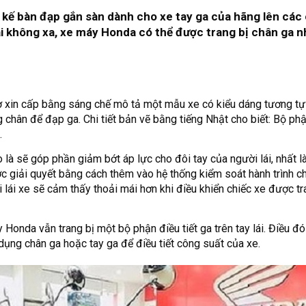
 kế bàn đạp gắn sàn dành cho xe tay ga của hãng lên các
ai không xa, xe máy Honda có thể được trang bị chân ga n
ơ xin cấp bằng sáng chế mô tả một mẫu xe có kiểu dáng tương tự
 chân để đạp ga. Chi tiết bản vẽ bằng tiếng Nhật cho biết: Bộ ph
.
 là sẽ góp phần giảm bớt áp lực cho đôi tay của người lái, nhất l
c giải quyết bằng cách thêm vào hệ thống kiểm soát hành trình ch
lái xe sẽ cảm thấy thoải mái hơn khi điều khiển chiếc xe được tr
Honda vẫn trang bị một bộ phận điều tiết ga trên tay lái. Điều đó
dụng chân ga hoặc tay ga để điều tiết công suất của xe.