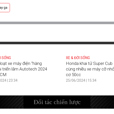
tay ga
I SỐNG
XE & ĐỜI SỐNG
oạt xe máy điện “hàng
Honda khai tử Super Cub
ại triển lãm Autotech 2024
cùng nhiều xe máy cỡ nhỏ
HCM
cơ 50cc
024 | 23:34
25/06/2024 | 15:34
Đối tác chiến lược