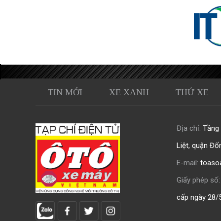
TIN MỚI
XE XANH
THỬ XE
Địa chỉ:
Tầng 0
Liệt, quận Đố
E-mail:
toaso
Giấy phép số:
cấp ngày 28/