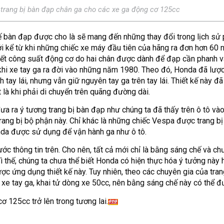
trang bị bàn đạp chân ga cho các xe ga động cơ 125cc
ế bàn đạp được cho là sẽ mang đến những thay đổi trong lịch sử p
i kể từ khi những chiếc xe máy đầu tiên của hãng ra đơn hơn 60 
 tiết công suất động cơ do hai chân được dành để đạp cần phanh 
i khi xe tay ga ra đời vào những năm 1980. Theo đó, Honda đã lượ
tay lái, nhưng vẫn giữ nguyên tay ga trên tay lái. Thiết kế này đã
t là khi phải di chuyển trên quãng đường dài.
ưa ra ý tương trang bị bàn đạp như chúng ta đã thấy trên ô tô và
ang bị bộ phận này. Chỉ khác là những chiếc Vespa được trang b
nda được sử dụng để vận hành ga như ô tô.
ớc thông tin trên. Cho nên, tất cả mới chỉ là bằng sáng chế và ch
ì thế, chúng ta chưa thể biết Honda có hiện thực hóa ý tưởng này 
ợc ứng dụng thiết kế này. Tuy nhiên, theo các chuyên gia của tra
t xe tay ga, khai tử dòng xe 50cc, nên bằng sáng chế này có thể 
 125cc trở lên trong tương lai.