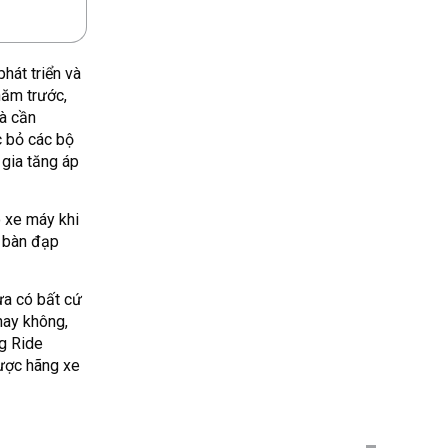
hát triển và
năm trước,
và cần
c bỏ các bộ
 gia tăng áp
o xe máy khi
ị bàn đạp
ưa có bất cứ
hay không,
ng Ride
được hãng xe