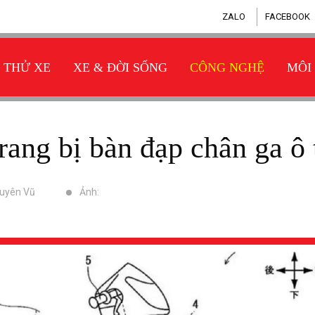
ZALO
FACEBOOK
THỬ XE
XE & ĐỜI SỐNG
CÔNG NGHỆ
MÔI
 trang bị bàn đạp chân ga ô
uyên Vũ
Ảnh: