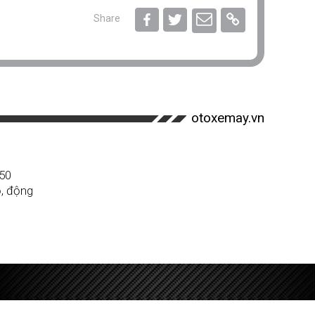
Share
otoxemay.vn
 50
, động