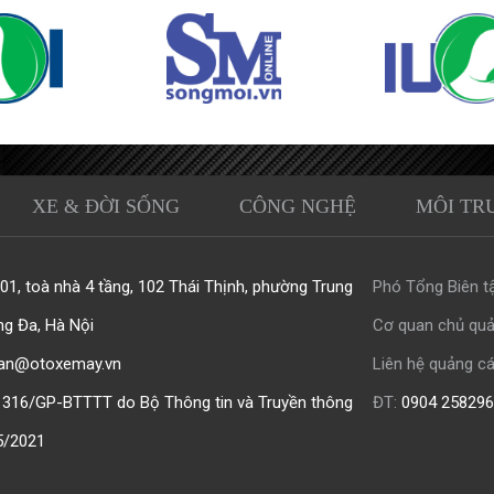
XE & ĐỜI SỐNG
CÔNG NGHỆ
MÔI TR
1, toà nhà 4 tầng, 102 Thái Thịnh, phường Trung
Phó Tổng Biên tậ
ng Đa, Hà Nội
Cơ quan chủ quả
an@otoxemay.vn
Liên hệ quảng cá
316/GP-BTTTT do Bộ Thông tin và Truyền thông
ĐT:
0904 258296
5/2021