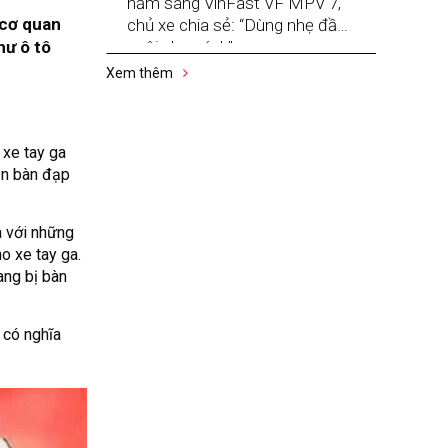
năm sang VinFast VF MPV 7,
 cơ quan
chủ xe chia sẻ: “Dùng nhẹ đầu,
hư ô tô
nuôi nhẹ gánh”
Xem thêm
 xe tay ga
ận bàn đạp
à với những
o xe tay ga.
ang bị bàn
 có nghĩa