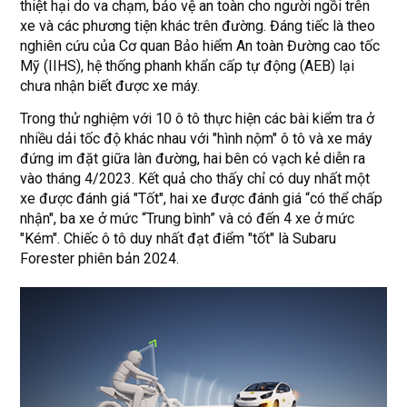
thiệt hại do va chạm, bảo vệ an toàn cho người ngồi trên
xe và các phương tiện khác trên đường. Đáng tiếc là theo
nghiên cứu của Cơ quan Bảo hiểm An toàn Đường cao tốc
Mỹ (IIHS), hệ thống phanh khẩn cấp tự động (AEB) lại
chưa nhận biết được xe máy.
Trong thử nghiệm với 10 ô tô thực hiện các bài kiểm tra ở
nhiều dải tốc độ khác nhau với "hình nộm" ô tô và xe máy
đứng im đặt giữa làn đường, hai bên có vạch kẻ diễn ra
vào tháng 4/2023. Kết quả cho thấy chỉ có duy nhất một
xe được đánh giá "Tốt", hai xe được đánh giá “có thể chấp
nhận", ba xe ở mức “Trung bình” và có đến 4 xe ở mức
"Kém". Chiếc ô tô duy nhất đạt điểm "tốt" là Subaru
Forester phiên bản 2024.