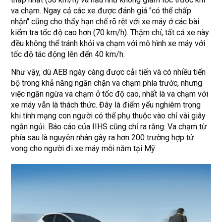
va chạm. Ngay cả các xe được đánh giá "có thể chấp
nhận" cũng cho thấy hạn chế rõ rệt với xe máy ở các bài
kiểm tra tốc độ cao hơn (70 km/h). Thậm chí, tất cả xe này
đều không thể tránh khỏi va chạm với mô hình xe máy với
tốc độ tác động lên đến 40 km/h.
Như vậy, dù AEB ngày càng được cải tiến và có nhiều tiến
bộ trong khả năng ngăn chặn va chạm phía trước, nhưng
việc ngăn ngừa va chạm ở tốc độ cao, nhất là va chạm với
xe máy vẫn là thách thức. Đây là điểm yếu nghiêm trọng
khi tính mạng con người có thể phụ thuộc vào chỉ vài giây
ngắn ngủi. Báo cáo của IIHS cũng chỉ ra rằng: Va chạm từ
phía sau là nguyên nhân gây ra hơn 200 trường hợp tử
vong cho người đi xe máy mỗi năm tại Mỹ.