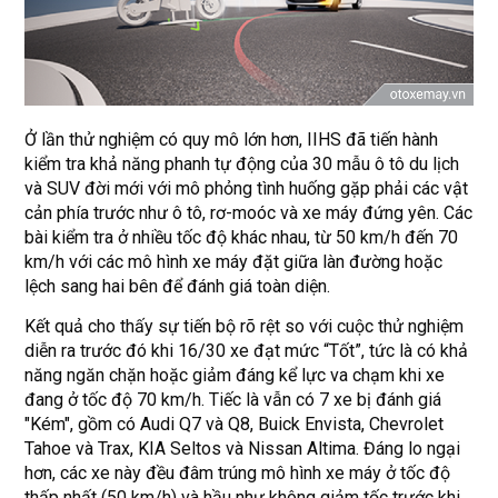
Ở lần thử nghiệm có quy mô lớn hơn, IIHS đã tiến hành
kiểm tra khả năng phanh tự động của 30 mẫu ô tô du lịch
và SUV đời mới với mô phỏng tình huống gặp phải các vật
cản phía trước như ô tô, rơ-moóc và xe máy đứng yên. Các
bài kiểm tra ở nhiều tốc độ khác nhau, từ 50 km/h đến 70
km/h với các mô hình xe máy đặt giữa làn đường hoặc
lệch sang hai bên để đánh giá toàn diện.
Kết quả cho thấy sự tiến bộ rõ rệt so với cuộc thử nghiệm
diễn ra trước đó khi 16/30 xe đạt mức “Tốt”, tức là có khả
năng ngăn chặn hoặc giảm đáng kể lực va chạm khi xe
đang ở tốc độ 70 km/h. Tiếc là vẫn có 7 xe bị đánh giá
"Kém", gồm có Audi Q7 và Q8, Buick Envista, Chevrolet
Tahoe và Trax, KIA Seltos và Nissan Altima. Đáng lo ngại
hơn, các xe này đều đâm trúng mô hình xe máy ở tốc độ
thấp nhất (50 km/h) và hầu như không giảm tốc trước khi