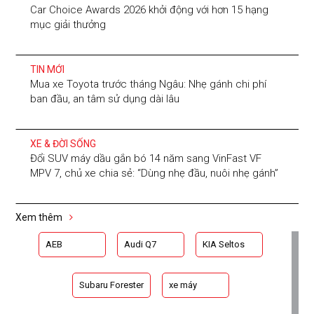
Car Choice Awards 2026 khởi động với hơn 15 hạng
mục giải thưởng
TIN MỚI
Mua xe Toyota trước tháng Ngâu: Nhẹ gánh chi phí
ban đầu, an tâm sử dụng dài lâu
XE & ĐỜI SỐNG
Đổi SUV máy dầu gắn bó 14 năm sang VinFast VF
MPV 7, chủ xe chia sẻ: “Dùng nhẹ đầu, nuôi nhẹ gánh”
Xem thêm
AEB
Audi Q7
KIA Seltos
Subaru Forester
xe máy