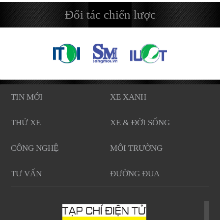
Đối tác chiến lược
TIN MỚI
XE XANH
THỬ XE
XE & ĐỜI SỐNG
CÔNG NGHỆ
MÔI TRƯỜNG
TƯ VẤN
ĐƯỜNG ĐUA