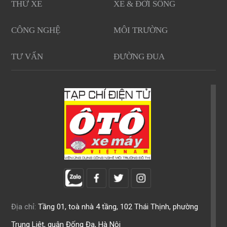
THỬ XE
XE & ĐỜI SỐNG
CÔNG NGHỆ
MÔI TRƯỜNG
TƯ VẤN
ĐƯỜNG ĐUA
Địa chỉ:
Tầng 01, toà nhà 4 tầng, 102 Thái Thịnh, phường
Trung Liệt, quận Đống Đa, Hà Nội