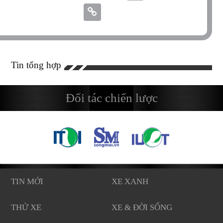
Tin tổng hợp
Đối tác chiến lược
TIN MỚI
XE XANH
THỬ XE
XE & ĐỜI SỐNG