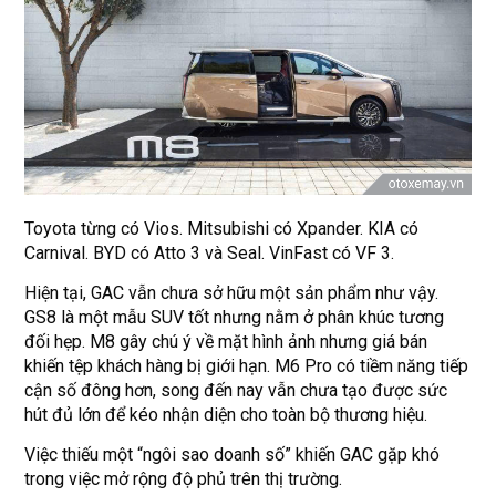
Toyota từng có Vios. Mitsubishi có Xpander. KIA có
Carnival. BYD có Atto 3 và Seal. VinFast có VF 3.
Hiện tại, GAC vẫn chưa sở hữu một sản phẩm như vậy.
GS8 là một mẫu SUV tốt nhưng nằm ở phân khúc tương
đối hẹp. M8 gây chú ý về mặt hình ảnh nhưng giá bán
khiến tệp khách hàng bị giới hạn. M6 Pro có tiềm năng tiếp
cận số đông hơn, song đến nay vẫn chưa tạo được sức
hút đủ lớn để kéo nhận diện cho toàn bộ thương hiệu.
Việc thiếu một “ngôi sao doanh số” khiến GAC gặp khó
trong việc mở rộng độ phủ trên thị trường.