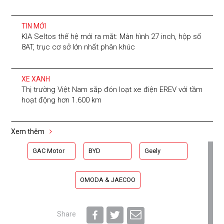
TIN MỚI
KIA Seltos thế hệ mới ra mắt: Màn hình 27 inch, hộp số
8AT, trục cơ sở lớn nhất phân khúc
XE XANH
Thị trường Việt Nam sắp đón loạt xe điện EREV với tầm
hoạt động hơn 1.600 km
Xem thêm
GAC Motor
BYD
Geely
OMODA & JAECOO
Share