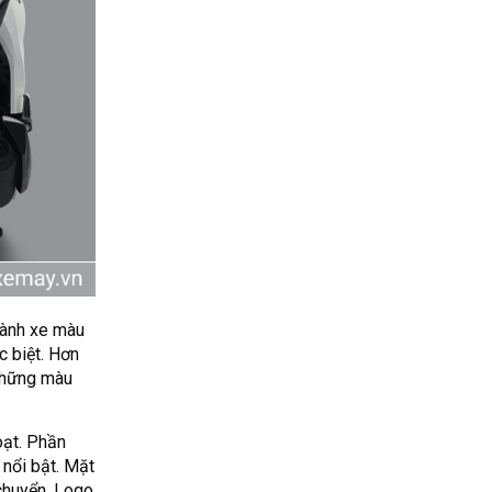
vành xe màu
 biệt. Hơn
 những màu
oạt. Phần
 nổi bật. Mặt
 chuyển. Logo