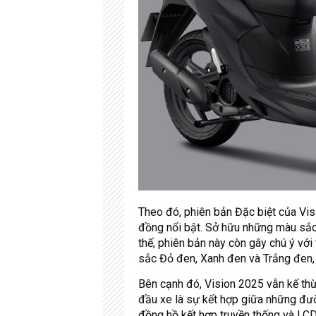
Theo đó, phiên bản Đặc biệt của Vis
đồng nổi bật. Sở hữu những màu sắc
thế, phiên bản này còn gây chú ý vớ
sắc Đỏ đen, Xanh đen và Trắng đen, m
Bên cạnh đó, Vision 2025 vẫn kế thừ
đầu xe là sự kết hợp giữa những đườn
đồng hồ kết hợp truyền thống và LCD