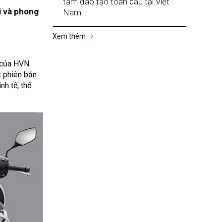
tâm đào tạo toàn cầu tại Việt
i và phong
Nam
Xem thêm
 của HVN.
t phiên bản
h tế, thể