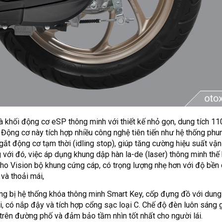
 khối động cơ eSP thông minh với thiết kế nhỏ gọn, dung tích 110
 Động cơ này tích hợp nhiều công nghệ tiên tiến như hệ thống phu
t động cơ tạm thời (idling stop), giúp tăng cường hiệu suất vận 
 với đó, việc áp dụng khung dập hàn la-de (laser) thông minh thế
ho Vision bộ khung cứng cáp, có trọng lượng nhẹ hơn với độ bền
 và thoải mái,
ng bị hệ thống khóa thông minh Smart Key, cốp đựng đồ với dung 
i, có nắp đậy và tích hợp cổng sạc loại C. Chế độ đèn luôn sáng 
 trên đường phố và đảm bảo tầm nhìn tốt nhất cho người lái.