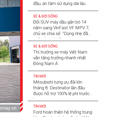
đầu, an tâm sử dụng dài lâu
XE & ĐỜI SỐNG
Đổi SUV máy dầu gắn bó 14
năm sang VinFast VF MPV 7,
chủ xe chia sẻ: “Dùng nhẹ đầu,
nuôi nhẹ gánh”
XE & ĐỜI SỐNG
Thị trường xe máy Việt Nam
vẫn tăng trưởng nhanh nhất
Đông Nam Á
TIN MỚI
Mitsubishi tung ưu đãi lớn
tháng 8: Destinator lần đầu
được hỗ trợ 100% lệ phí trước
bạ
TIN MỚI
Ford hoàn thiện hệ thống trung