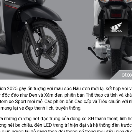
ion 2025 gây ấn tượng với màu sắc Nâu đen mới lạ, kết hợp với 
 độc đáo như Đen và Xám đen, phiên bản Thể thao cá tính và khác
i tem xe Sport mới mẻ. Các phiên bản Cao cấp và Tiêu chuẩn với
ang lại vẻ đẹp thanh lịch, truyền thống.
a những đường nét đặc trưng của dòng xe SH thanh thoát, linh h
g nét ba chiều, đèn LED trang trí hiện đại và hệ thống đèn trước
 giúp người lái dễ dàng theo dõi thông số trong mọi điều kiện di