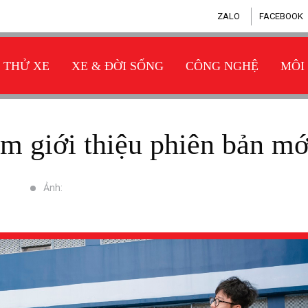
ZALO
FACEBOOK
THỬ XE
XE & ĐỜI SỐNG
CÔNG NGHỆ
MÔI
am giới thiệu phiên bản mớ
Ảnh: