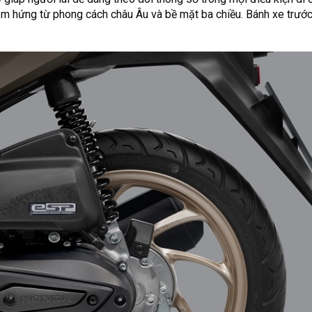
cảm hứng từ phong cách châu Âu và bề mặt ba chiều. Bánh xe trước