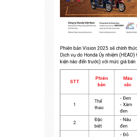
Phiên bản Vision 2025 sẽ chính thứ
Dịch vụ do Honda Ủy nhiệm (HEAD) t
kiện nào đến trước) với mức giá bán 
Phiên
Màu
STT
bản
sắc
- Đen
Thể
1
- Xám
thao
đen
Đặc
- Nâu
2
biệt
đen
- Đỏ