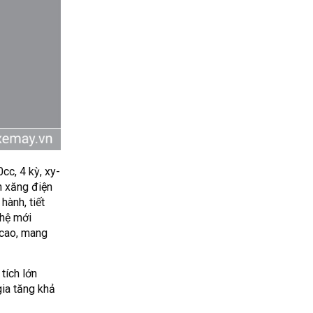
cc, 4 kỳ, xy-
n xăng điện
hành, tiết
 hệ mới
 cao, mang
tích lớn
gia tăng khả