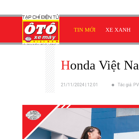
TIN MỚI
XE XANH
Honda Việt N
21/11/2024 | 12:01
Tác giả: PV