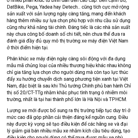
ở nhiều phân khúc từ bình dân đến cao cấp. Bên cạnh đó,
DatBike, Pega, Yadea hay Detech... cũng tích cực mở rộng
sản xuất với sản lượng ngày càng tăng, mang đến khách
hàng thêm nhiều sự lựa chọn phù hợp với nhu cầu sử dụng
cũng như khả năng tài chính. Đáng tiếc là các nhà sản xuất
này chưa công bố doanh số chi tiết, nên chưa thể đưa ra
đánh giá đầy đủ quy mô thị trường xe máy điện Việt Nam
ở thời điểm hiện tại.
Phân khúc xe máy điện ngày càng sôi động với đa dụng
mẫu mã chủng loại của nhiều thương hiệu khác nhau không
chỉ gia tăng lựa chọn cho người dùng mà còn tạo lực thúc
đẩy xu hướng chuyển dịch sang phương tiện xanh tại Việt
Nam, đặc biệt là sau khi Thủ tướng Chính phủ ban hành Chỉ
thị số 20/CT-TTg nhằm khắc phục tình trạng ô nhiễm môi
trường, nhất là tại hai thành phố lớn là Hà Nội và TPHCM.
Lượng xe mới được bổ sung ra thị trường tiếp tục duy trì ở
mức cao đã góp phần cải thiện đáng kể nguồn cung. Điều
này được kỳ vọng sẽ tạo điều kiện để các hãng xe và đại
lý giảm giá bán nhiều mẫu xe nhằm kích cầu tiêu dùng, tạo
điều kiện cho người dùng có thể mua được mẫu xe phù