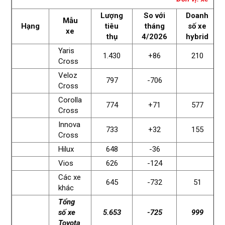
Lượng
So với
Doanh
Mẫu
Hạng
tiêu
tháng
số xe
xe
thụ
4/2026
hybrid
Yaris
1.430
+86
210
Cross
Veloz
797
-706
Cross
Corolla
774
+71
577
Cross
Innova
733
+32
155
Cross
Hilux
648
-36
Vios
626
-124
Các xe
645
-732
51
khác
Tổng
số xe
5.653
-725
999
Toyota