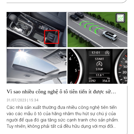
khởi nghiệp ProLogium Technology đang tìm giải pháp
phát triển pin thể rắn nhẹ hơn, có hiệu suất cao hơn nhằm
tạo ra bước đột phá cho công nghệ pin xe điện trong
tương lai.
Vì sao nhiều công nghệ ô tô tiên tiến ít được sử
dụng ở Việt Nam
31/07/2023 | 15:34
Các nhà sản xuất thường đưa nhiều công nghệ tiên tiến
vào các mẫu ô tô của hãng nhằm thu hút sự chú ý của
người để qua đó gia tăng sức cạnh tranh cho sản phẩm.
Tuy nhiên, không phải tất cả đều hữu dụng với mọi đối
tượng người dùng do không phù hợp với điều kiện thời tiết