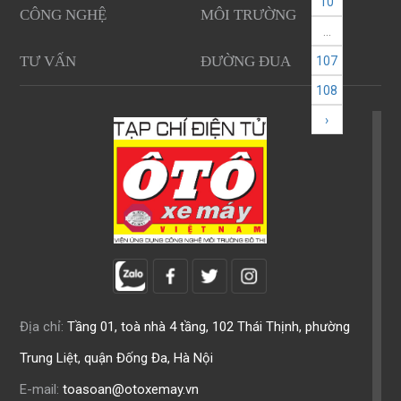
10
CÔNG NGHỆ
MÔI TRƯỜNG
...
TƯ VẤN
ĐƯỜNG ĐUA
107
108
›
Địa chỉ:
Tầng 01, toà nhà 4 tầng, 102 Thái Thịnh, phường
Trung Liệt, quận Đống Đa, Hà Nội
E-mail:
toasoan@otoxemay.vn