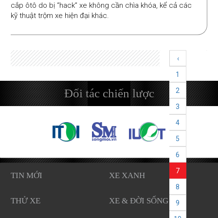
cắp ôtô do bị “hack” xe không cần chìa khóa, kể cả các
kỹ thuật trộm xe hiện đại khác.
‹
1
Đối tác chiến lược
2
3
4
5
6
7
TIN MỚI
XE XANH
8
THỬ XE
XE & ĐỜI SỐNG
9