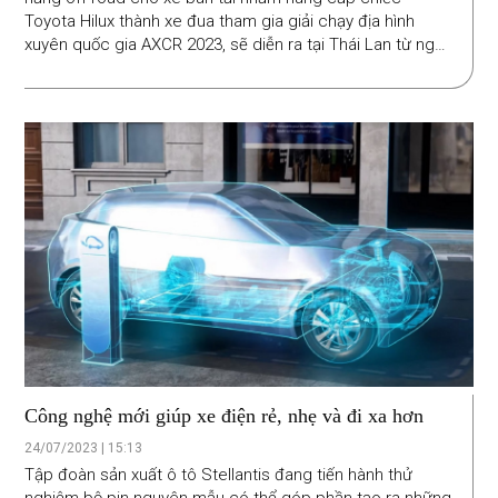
Toyota Hilux thành xe đua tham gia giải chạy địa hình
xuyên quốc gia AXCR 2023, sẽ diễn ra tại Thái Lan từ ngày
13-19/8.
Công nghệ mới giúp xe điện rẻ, nhẹ và đi xa hơn
24/07/2023 | 15:13
Tập đoàn sản xuất ô tô Stellantis đang tiến hành thử
nghiệm bộ pin nguyên mẫu có thể góp phần tạo ra những