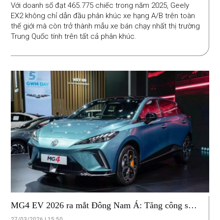
Với doanh số đạt 465.775 chiếc trong năm 2025, Geely
EX2 không chỉ dẫn đầu phân khúc xe hạng A/B trên toàn
thế giới mà còn trở thành mẫu xe bán chạy nhất thị trường
Trung Quốc tính trên tất cả phân khúc.
MG4 EV 2026 ra mắt Đông Nam Á: Tăng công suất
và tầm vận hành nhưng giá rẻ bất ngờ từ 549 triệu
27/03/2026 | 15:50