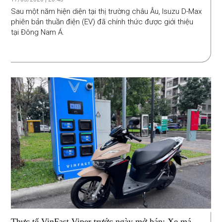
đồng
Sau một năm hiện diện tại thị trường châu Âu, Isuzu D-Max
phiên bản thuần điện (EV) đã chính thức được giới thiệu
tại Đông Nam Á.
Thực tế VinFast Viper trước ngày mở bán: Xe máy