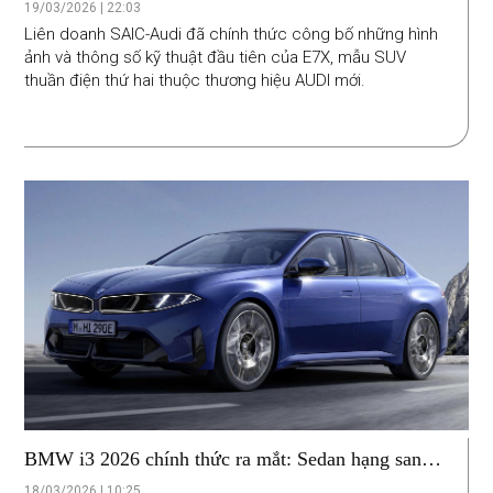
hữu công nghệ sạc 900V siêu nhanh
19/03/2026 | 22:03
Liên doanh SAIC-Audi đã chính thức công bố những hình
ảnh và thông số kỹ thuật đầu tiên của E7X, mẫu SUV
thuần điện thứ hai thuộc thương hiệu AUDI mới.
BMW i3 2026 chính thức ra mắt: Sedan hạng sang
vận hành 900 km, sạc 10 phút đi 400 km
18/03/2026 | 10:25