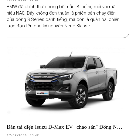
BMW đã chính thức công bố mẫu i3 thế hệ mới với mã
hiệu NA0. Đây không đơn thuần là phiên bản chạy điện
của dòng 3 Series danh tiếng, mà còn là quân bài chiến
lược đại diện cho kỷ nguyên Neue Klasse.
Bán tải điện Isuzu D-Max EV "chào sân" Đông Nam
Á: Sức kéo 3,5 tấn, lội nước 600mm, giá từ 1,28 tỷ
17/03/2026 | 20:43