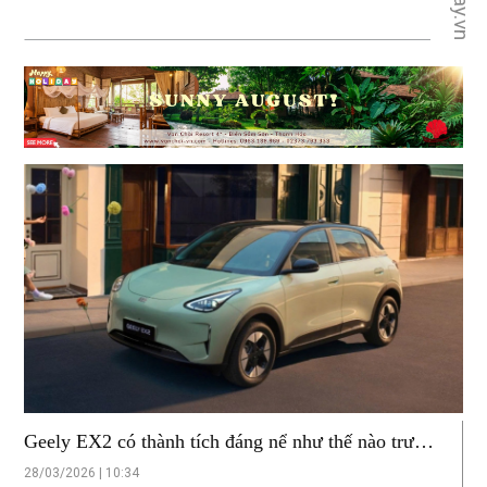
Geely EX2 có thành tích đáng nể như thế nào trước
khi ra mắt Việt Nam?
28/03/2026 | 10:34