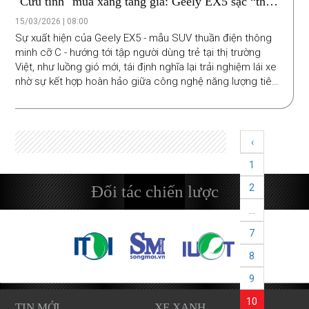
"Cứu tinh" mùa xăng tăng giá: Geely EX5 sạc “thần
tốc”, đi cả trăm km
15/03/2026 | 08:00
Sự xuất hiện của Geely EX5 - mẫu SUV thuần điện thông
minh cỡ C - hướng tới tập người dùng trẻ tại thị trường
Việt, như luồng gió mới, tái định nghĩa lại trải nghiệm lái xe
nhờ sự kết hợp hoàn hảo giữa công nghệ năng lượng tiên
tiến, thiết kế thời thượng và giải pháp sạc tiện lợi trong bối
cảnh giá xăng dầu diễn biến phức tạp.
‹
1
Đối tác chiến lược
2
...
7
8
9
10
TIN MỚI
XE XANH