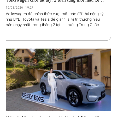
Volkswagen chơi tất tay: 2 tuần tung một mẫu xe
điện mới để "dằn mặt" BYD
16/03/2026 | 19:27
Volkswagen đã chính thức vượt mặt các đối thủ nặng ký
như BYD, Toyota và Tesla để giành lại vị trí thương hiệu
bán chạy nhất trong tháng 2 tại thị trường Trung Quốc.