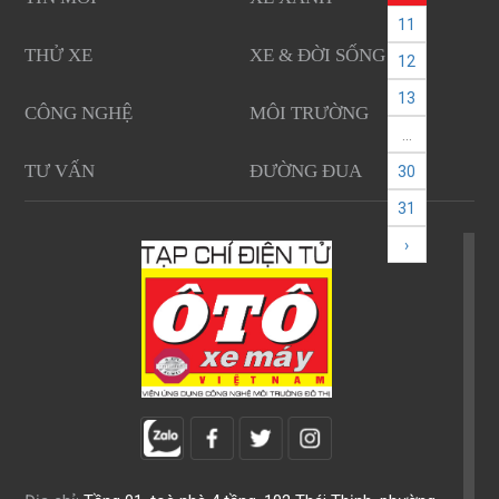
11
THỬ XE
XE & ĐỜI SỐNG
12
13
CÔNG NGHỆ
MÔI TRƯỜNG
...
TƯ VẤN
ĐƯỜNG ĐUA
30
31
›