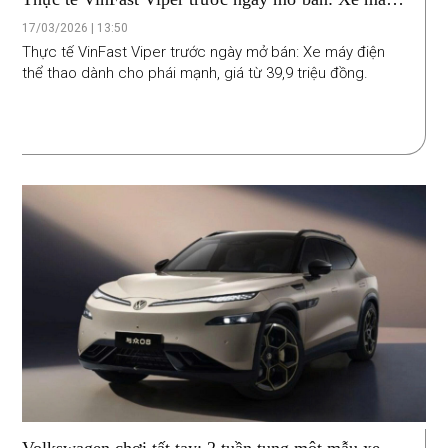
điện thể thao dành cho phái mạnh, giá từ 39,9 triệu
17/03/2026 | 13:50
đồng
Thực tế VinFast Viper trước ngày mở bán: Xe máy điện
thể thao dành cho phái mạnh, giá từ 39,9 triệu đồng.