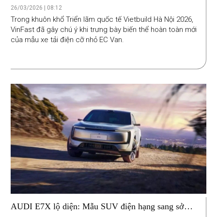
pháp vận tải đô thị tối ưu cho chủ xe
26/03/2026 | 08:12
Trong khuôn khổ Triển lãm quốc tế Vietbuild Hà Nội 2026,
VinFast đã gây chú ý khi trưng bày biến thể hoàn toàn mới
của mẫu xe tải điện cỡ nhỏ EC Van.
AUDI E7X lộ diện: Mẫu SUV điện hạng sang sở