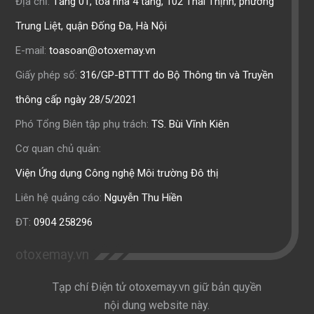
Địa chỉ:
Tầng 01, toà nhà 4 tầng, 102 Thái Thịnh, phường
Trung Liệt, quận Đống Đa, Hà Nội
E-mail:
toasoan@otoxemay.vn
Giấy phép số:
316/GP-BTTTT do Bộ Thông tin và Truyền
thông cấp ngày 28/5/2021
Phó Tổng Biên tập phụ trách:
TS. Bùi Vĩnh Kiên
Cơ quan chủ quản:
Viện Ứng dụng Công nghệ Môi trường Đô thị
Liên hệ quảng cáo:
Nguyễn Thu Hiền
ĐT:
0904 258296
otoxemay.vn
Tạp chí Điện tử otoxemay.vn giữ bản quyền
nội dung website này.