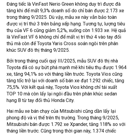
Đáng tiếc là VinFast Nerio Green không duy trì được đà
tăng khi để mất 9,3% doanh số do chỉ bán được 2.173 xe
trong tháng 9/2025. Dù vậy, mẫu xe này vẫn bảo toàn
được vị trí thứ 3 trên bảng xếp hạng. Tương tự, lượng tiêu
thụ của VF 6 cũng giảm 5,2%, xuống còn 1.933 xe. Hệ quả
là VinFast VF 6 không chỉ để mất vị trí thứ 4 vào tay đối
thủ mà còn để Toyota Yaris Cross soán ngôi trên phân
khúc SUV đô thị tháng 9/2025.
Bởi trong tháng cuối quý III/2025, mẫu SUV đô thị nhà
Toyota đã có sự bứt phá mạnh mẽ khi tiêu thụ được 1.964
xe, tăng 94,1% so với tháng liền trước. Toyota Vios cũng
tăng tốc trở lại với doanh số bán xe đạt 1.292 chiếc, tăng
75,5%. Với kết quả này, Toyota Vios không chỉ tái xuất
TOP 10 mà còn lấy lại ngôi đầu trên phân khúc sedan
hạng B từ tay đối thủ Honda City.
Hai mẫu xe bán chạy của Mitsubishi cũng dần lấy lại
phong độ và vị thế trên thị trường. Trong tháng 9/2025,
Mitsubishi bán được 1.792 xe Xpander, tăng 118% so với
tháng liền trước. Cũng trong thời gian này, 1.374 chiếc