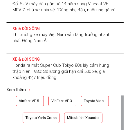
Đổi SUV máy dầu gắn bó 14 năm sang VinFast VF
MPV 7, chủ xe chia sẻ: “Dùng nhẹ đầu, nuôi nhẹ gánh”
XE & ĐỜI SỐNG
Thị trường xe máy Việt Nam vẫn tăng trưởng nhanh
nhất Đông Nam Á
XE & ĐỜI SỐNG
Honda ra mắt Super Cub Tokyo 80s lấy cảm hứng
thập niên 1980: Số lượng giới hạn chỉ 500 xe, giá
khoảng 42,7 triệu đồng
Xem thêm
Vinfast VF 5
VinFast VF 3
Toyota Vios
Toyota Yaris Cross
Mitsubishi Xpander