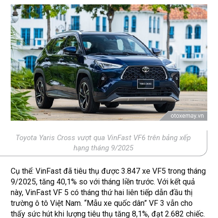
Toyota Yaris Cross vượt qua VinFast VF6 trên bảng xếp
hạng tháng 9/2025
Cụ thể: VinFast đã tiêu thụ được 3.847 xe VF5 trong tháng
9/2025, tăng 40,1% so với tháng liền trước. Với kết quả
này, VinFast VF 5 có tháng thứ hai liên tiếp dẫn đầu thị
trường ô tô Việt Nam. “Mẫu xe quốc dân” VF 3 vẫn cho
thấy sức hút khi lượng tiêu thụ tăng 8,1%, đạt 2.682 chiếc.