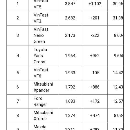
VinFast
1
3.847
+1.102
30.956
VF5
VinFast
2
2.682
+201
31.386
VF3
VinFast
3
Nerio
2.173
-222
8.604
Green
Toyota
4
Yaris
1.964
+952
9.655
Cross
VinFast
5
1.933
-105
14.425
VF6
Mitsubishi
6
1.792
+886
12.438
Xpander
Ford
7
1.683
+172
12.577
Ranger
Mitsubishi
8
1.374
+474
8.034
Xforce
Mazda
9
1.311
+283
11.306