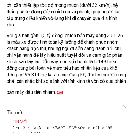
chỉ cần thiết lập tốc độ mong muốn (dưới 32 km/h), hệ
thống sẽ tự động điều chỉnh ga và phanh, giúp người lái
tập trung điều khiển vô-lăng khi di chuyển qua địa hình
khó.
Với giá bán gần 1,5 tỷ đồng, phiên bản máy xăng 3.0L V6
là mẫu xe được tính toán kỹ lưỡng để chinh phục nhóm
khách hàng đặc thù, những người sẵn sàng đánh đổi chi
phí vận hành để lấy hiệu suất tuyệt đối và cảm giác phấn
khích sau tay lái. Dẫu vậy, con số chênh lệch 149 triệu
đồng cùng bài toán về mức tiêu hao nhiên liệu của khối
động cơ V6 3.0L sẽ là rào cản đáng kể, đòi hỏi người dùng
phải cân nhắc khi so sánh với tính kinh tế vốn có của phiên
bản máy dầu tiền nhiệm.
Tin mới
TIN MỚI
Chi tiết SUV đô thị BMW X1 2026 vừa ra mắt tại Việt