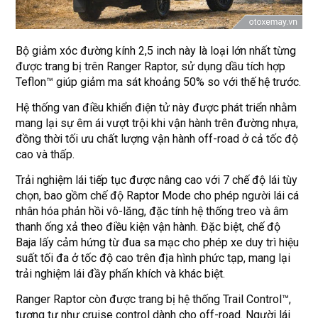
Bộ giảm xóc đường kính 2,5 inch này là loại lớn nhất từng
được trang bị trên Ranger Raptor, sử dụng dầu tích hợp
Teflon™ giúp giảm ma sát khoảng 50% so với thế hệ trước.
Hệ thống van điều khiển điện tử này được phát triển nhằm
mang lại sự êm ái vượt trội khi vận hành trên đường nhựa,
đồng thời tối ưu chất lượng vận hành off-road ở cả tốc độ
cao và thấp.
Trải nghiệm lái tiếp tục được nâng cao với 7 chế độ lái tùy
chọn, bao gồm chế độ Raptor Mode cho phép người lái cá
nhân hóa phản hồi vô-lăng, đặc tính hệ thống treo và âm
thanh ống xả theo điều kiện vận hành. Đặc biệt, chế độ
Baja lấy cảm hứng từ đua sa mạc cho phép xe duy trì hiệu
suất tối đa ở tốc độ cao trên địa hình phức tạp, mang lại
trải nghiệm lái đầy phấn khích và khác biệt.
Ranger Raptor còn được trang bị hệ thống Trail Control™,
tương tự như cruise control dành cho off-road. Người lái