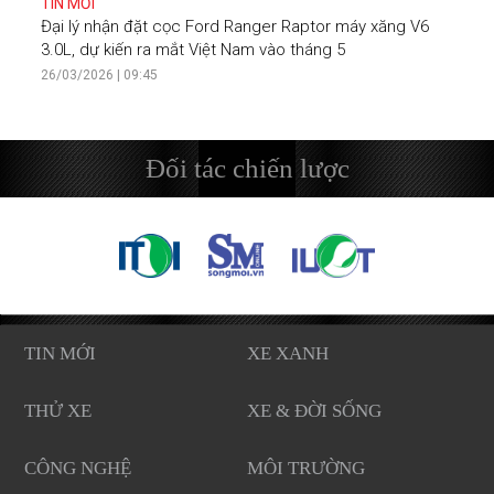
TIN MỚI
Đại lý nhận đặt cọc Ford Ranger Raptor máy xăng V6
3.0L, dự kiến ra mắt Việt Nam vào tháng 5
26/03/2026 | 09:45
Đối tác chiến lược
TIN MỚI
XE XANH
THỬ XE
XE & ĐỜI SỐNG
CÔNG NGHỆ
MÔI TRƯỜNG