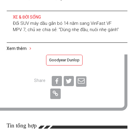
XE & ĐỜI SỐNG
Đổi SUV máy dầu gắn bó 14 năm sang VinFast VF
MPV 7, chủ xe chia sẻ: “Dùng nhẹ đầu, nuôi nhẹ gánh”
Xem thêm
Goodyear Dunlop
Share
Tin tổng hợp