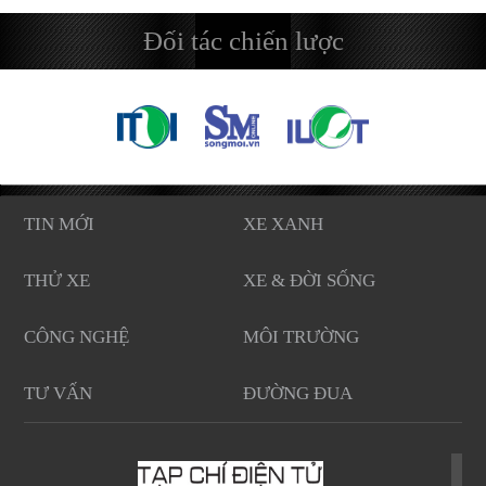
Đối tác chiến lược
TIN MỚI
XE XANH
THỬ XE
XE & ĐỜI SỐNG
CÔNG NGHỆ
MÔI TRƯỜNG
TƯ VẤN
ĐƯỜNG ĐUA