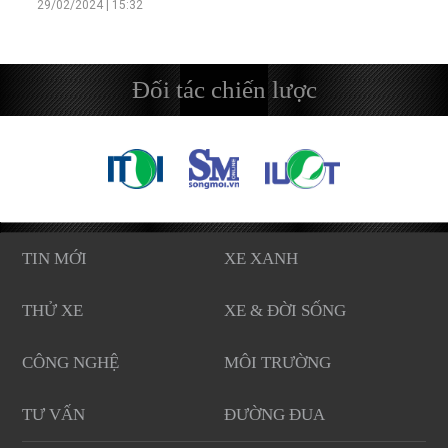
29/02/2024 | 15:32
Đối tác chiến lược
TIN MỚI
XE XANH
THỬ XE
XE & ĐỜI SỐNG
CÔNG NGHỆ
MÔI TRƯỜNG
TƯ VẤN
ĐƯỜNG ĐUA