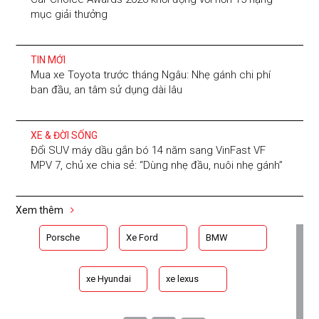
mục giải thưởng
TIN MỚI
Mua xe Toyota trước tháng Ngâu: Nhẹ gánh chi phí
ban đầu, an tâm sử dụng dài lâu
XE & ĐỜI SỐNG
Đổi SUV máy dầu gắn bó 14 năm sang VinFast VF
MPV 7, chủ xe chia sẻ: “Dùng nhẹ đầu, nuôi nhẹ gánh”
Xem thêm
Porsche
Xe Ford
BMW
xe Hyundai
xe lexus