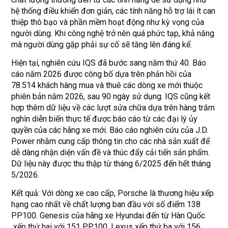
hệ thống điều khiển đơn giản, các tính năng hỗ trợ lái ít can
thiệp thô bạo và phần mềm hoạt động như kỳ vọng của
người dùng. Khi công nghệ trở nên quá phức tạp, khả năng
mà người dùng gặp phải sự cố sẽ tăng lên đáng kể.
Hiện tại, nghiên cứu IQS đã bước sang năm thứ 40. Báo
cáo năm 2026 được công bố dựa trên phản hồi của
78.514 khách hàng mua và thuê các dòng xe mới thuộc
phiên bản năm 2026, sau 90 ngày sử dụng. IQS cũng kết
hợp thêm dữ liệu về các lượt sửa chữa dựa trên hàng trăm
nghìn diễn biến thực tế được báo cáo từ các đại lý ủy
quyền của các hãng xe mới. Báo cáo nghiên cứu của J.D.
Power nhằm cung cấp thông tin cho các nhà sản xuất để
dễ dàng nhận diện vấn đề và thúc đẩy cải tiến sản phẩm.
Dữ liệu này được thu thập từ tháng 6/2025 đến hết tháng
5/2026.
Kết quả: Với dòng xe cao cấp, Porsche là thương hiệu xếp
hạng cao nhất về chất lượng ban đầu với số điểm 138
PP100. Genesis của hãng xe Hyundai đến từ Hàn Quốc
xếp thứ hai với 151 PP100. Lexus xếp thứ ba với 156