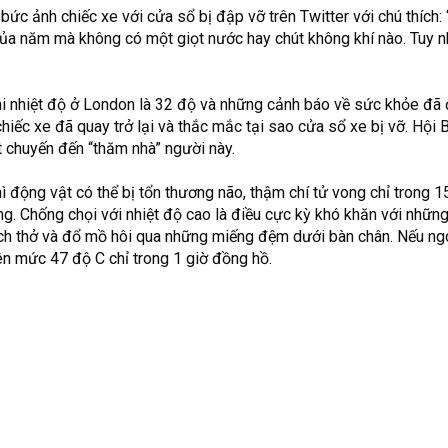
ức ảnh chiếc xe với cửa sổ bị đập vỡ trên Twitter với chú thích: 
củ
a năm mà không có
một giọt nước hay chút không khí nào. Tuy n
hi nhiệt độ ở London là 32 độ
và những cảnh báo về sức khỏe đã
hiếc xe đã quay trở lại và thắc mắc tại sao cửa sổ xe bị vỡ.
Hội B
 chuyến đến “thăm nhà” người này.
hì động
vật có thể bị tổn thương não, thậ
m chí tử vong
chỉ trong 1
g. Chống chọi với nhiệt độ cao là điều cực kỳ khó khăn với những
ách thở và đổ mồ hôi qua những miếng đệm dưới bàn chân.
Nếu
ngo
lên mức 47 độ C chỉ trong 1 giờ đồng hồ.