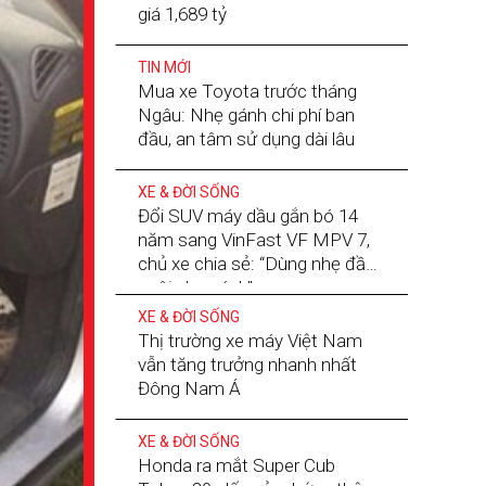
giá 1,689 tỷ
TIN MỚI
Mua xe Toyota trước tháng
Ngâu: Nhẹ gánh chi phí ban
đầu, an tâm sử dụng dài lâu
XE & ĐỜI SỐNG
Đổi SUV máy dầu gắn bó 14
năm sang VinFast VF MPV 7,
chủ xe chia sẻ: “Dùng nhẹ đầu,
nuôi nhẹ gánh”
XE & ĐỜI SỐNG
Thị trường xe máy Việt Nam
vẫn tăng trưởng nhanh nhất
Đông Nam Á
XE & ĐỜI SỐNG
Honda ra mắt Super Cub