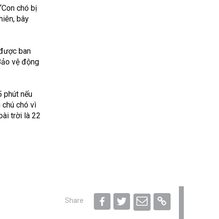
“Con chó bị
hiên, bây
 được ban
ảo vệ động
5 phút nếu
 chú chó vì
ài trời là 22
Share