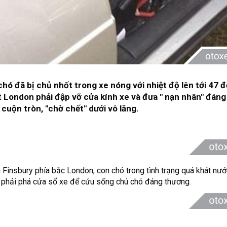
hó đã bị chủ nhốt trong xe nóng với nhiệt độ lên tới 47 đ
át London phải đập vỡ cửa kính xe và đưa " nạn nhân" đáng
cuộn tròn, "chờ chết" dưới vô lăng.
n
Finsbury
phía bắc London, con chó trong tình trạng quá khát n
c phải phá cửa sổ xe để cứu sống chú chó đáng thương.