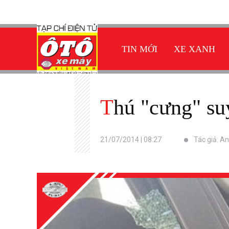
TIN MỚI
XE XANH
Thú "cưng" su
21/07/2014 | 08:27
Tác giả: A