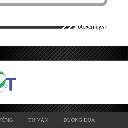
otoxemay.vn
ƯỜNG
TƯ VẤN
ĐƯỜNG ĐUA