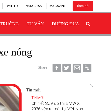
TWITTER
INSTAGRAM
MAGAZINE
Theo dõi
 TRƯỜNG
TƯ VẤN
ĐƯỜNG ĐUA
 xe nóng
Share
Tin mới
TIN MỚI
Chi tiết SUV đô thị BMW X1
2026 vừa ra mắt tại Việt Nam