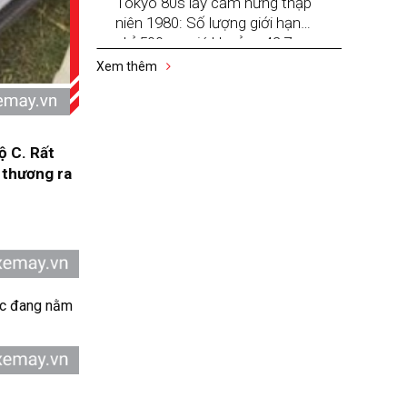
Tokyo 80s lấy cảm hứng thập
niên 1980: Số lượng giới hạn
chỉ 500 xe, giá khoảng 42,7
triệu đồng
Xem thêm
ộ C. Rất
 thương ra
ước đang nằm