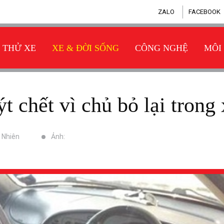
ZALO
FACEBOOK
THỬ XE
XE & ĐỜI SỐNG
CÔNG NGHỆ
MÔI
ýt chết vì chủ bỏ lại trong
n Nhiên
Ảnh: