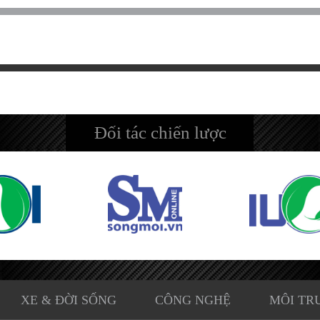
Đối tác chiến lược
XE & ĐỜI SỐNG
CÔNG NGHỆ
MÔI TR