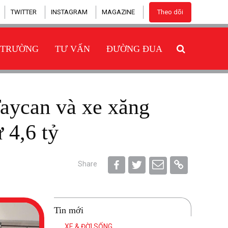
TWITTER
INSTAGRAM
MAGAZINE
Theo dõi
 TRƯỜNG
TƯ VẤN
ĐƯỜNG ĐUA
 4,6 tỷ
Share
Tin mới
XE & ĐỜI SỐNG