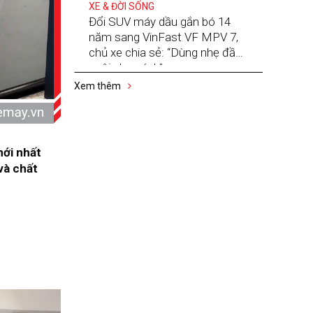
XE & ĐỜI SỐNG
Đổi SUV máy dầu gắn bó 14
năm sang VinFast VF MPV 7,
chủ xe chia sẻ: “Dùng nhẹ đầu,
nuôi nhẹ gánh”
Xem thêm
mới nhất
và chất