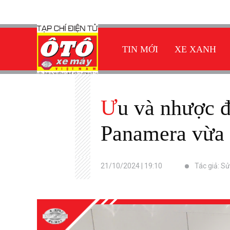
TIN MỚI
XE XANH
Ưu và nhược điểm của xe điện Porsche Taycan và xe xăng
Panamera vừa r
21/10/2024 | 19:10
Tác giả: S