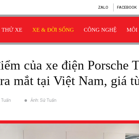
ZALO
FACEBOOK
THỬ XE
XE & ĐỜI SỐNG
CÔNG NGHỆ
MÔI
a mắt tại Việt Nam, giá từ
ử Tuấn
Ảnh: Sử Tuấn