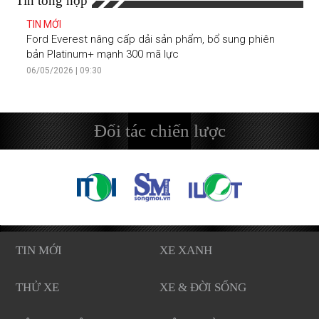
Tin tổng hợp
TIN MỚI
Ford Everest nâng cấp dải sản phẩm, bổ sung phiên
bản Platinum+ mạnh 300 mã lực
06/05/2026 | 09:30
Đối tác chiến lược
TIN MỚI
XE XANH
THỬ XE
XE & ĐỜI SỐNG