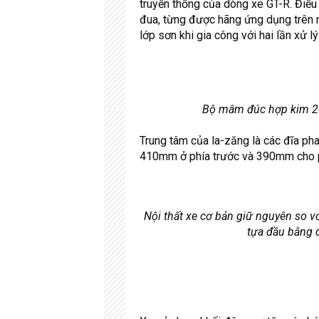
truyền thống của dòng xe GT-R. Điều
đua
, từng được hãng ứng dụng trên 
lớp sơn khi gia công với hai lần xử
Bộ mâm đúc hợp kim 20
Trung tâm của la-zăng là các đĩa p
410mm ở phía trước và 390mm cho p
Nội thất xe cơ bản giữ nguyên so 
tựa đầu bằng d