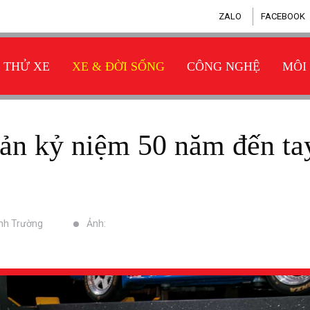
ZALO
FACEBOOK
THỬ XE
XE & ĐỜI SỐNG
CÔNG NGHỆ
MÔI
inh Trường
Ảnh: