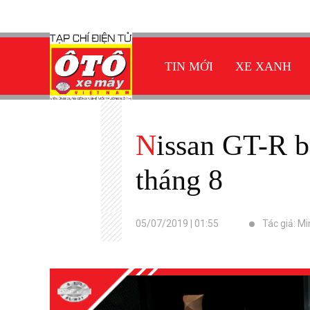
TIN MỚI
XE XANH
Nissan GT-R bản kỷ niệm 50 năm đến tay người dùng trong
tháng 8
05/07/2019 | 01:55
Tác giả: M