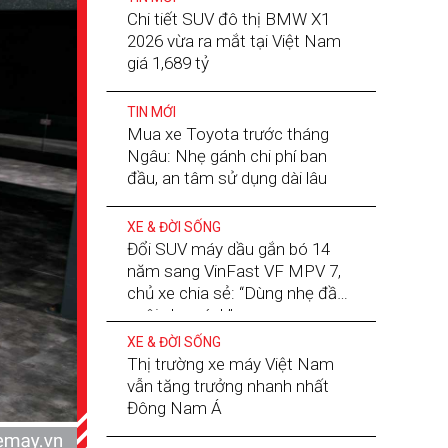
Chi tiết SUV đô thị BMW X1
2026 vừa ra mắt tại Việt Nam
giá 1,689 tỷ
TIN MỚI
Mua xe Toyota trước tháng
Ngâu: Nhẹ gánh chi phí ban
đầu, an tâm sử dụng dài lâu
XE & ĐỜI SỐNG
Đổi SUV máy dầu gắn bó 14
năm sang VinFast VF MPV 7,
chủ xe chia sẻ: “Dùng nhẹ đầu,
nuôi nhẹ gánh”
XE & ĐỜI SỐNG
Thị trường xe máy Việt Nam
vẫn tăng trưởng nhanh nhất
Đông Nam Á