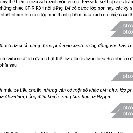
 này thể hiện ở màu sơn xanh với tên gọi Bayside kết hợp sọc trắ
những chiếc GT-R R34 nổi tiếng. Để có được lớp sơn này, các kỹ 
 lý nhiệt nhằm tạo nên lớp sơn thành phẩm màu xanh có chiều sâu 
inch đa chấu cũng được phủ màu xanh tương đồng với thân xe
hanh carbon cỡ lớn đậm chất
thể thao
thuộc hàng hiệu Brembo có đ
hía sau.
với mẫu xe tiêu chuẩn, nhưng vẫn có một số khác biệt như: lớp 
a Alcantara, bảng điều khiển trung tâm bọc da Nappa...