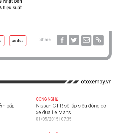
e Nhật Bản
 hiệu suất.
Share
o
xe đua
otoxemay.vn
CÔNG NGHỆ
ểm gấp
Nissan GT-R sẽ lắp siêu động cơ
xe đua Le Mans
01/05/2015 | 07:35