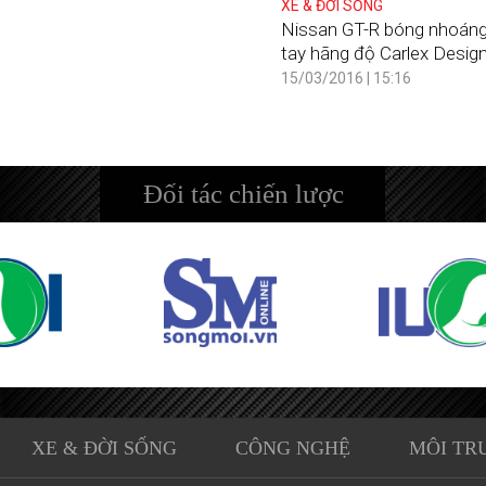
XE & ĐỜI SỐNG
Nissan GT-R bóng nhoán
tay hãng độ Carlex Desig
15/03/2016 | 15:16
Đối tác chiến lược
XE & ĐỜI SỐNG
CÔNG NGHỆ
MÔI TR