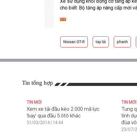
Xe sử dụng khối động cơ tăng áp k
cho biết: Bộ tăng áp nâng cấp mới và
Nissan GT-R
tay lái
phanh
Tin tổng hợp
TIN MỚI
TIN MỚI
Xem xe tải đầu kéo 2.000 mã lực
Tung q
‘bay’ qua đầu 5 ôtô khác
tình dụ
đùa vô
31/03/2014 | 14:44
23/07/2