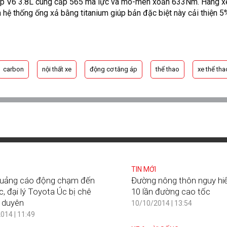
ép V6 3.8L cung cấp 565 mã lực và mô-men xoắn 633Nm. Hãng x
 hệ thống ống xả bằng titanium giúp bản đặc biệt này cải thiện 5%
carbon
nội thất xe
động cơ tăng áp
thể thao
xe thể tha
TIN MỚI
uảng cáo động chạm đến
Đường nông thôn nguy hi
c, đại lý Toyota Úc bị chê
10 lần đường cao tốc
 duyên
10/10/2014 | 13:54
014 | 11:49