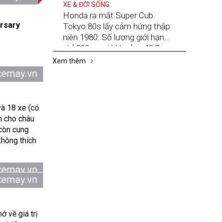
XE & ĐỜI SỐNG
Honda ra mắt Super Cub
ersary
Tokyo 80s lấy cảm hứng thập
niên 1980: Số lượng giới hạn
chỉ 500 xe, giá khoảng 42,7
triệu đồng
Xem thêm
và 18 xe (có
nh cho châu
còn cung
không thích
ớ về giá trị