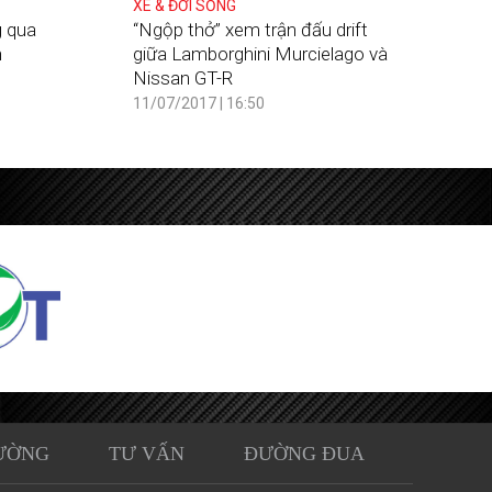
XE & ĐỜI SỐNG
g qua
“Ngộp thở” xem trận đấu drift
n
giữa Lamborghini Murcielago và
Nissan GT-R
11/07/2017 | 16:50
ƯỜNG
TƯ VẤN
ĐƯỜNG ĐUA