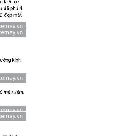
ng kiểu
xe
sư đã phủ 4
3D đẹp mắt.
ường kính
phủ màu xám,