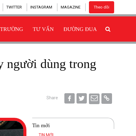
TWITTER
INSTAGRAM
MAGAZINE
Theo dõi
 TRƯỜNG
TƯ VẤN
ĐƯỜNG ĐUA
Share
Tin mới
TIN MỚI